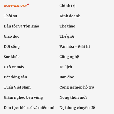
Chính trị
Thời sự
Kinh doanh
Dân tộc và Tôn giáo
Thể thao
Giáo dục
Thế giới
Đời sống
Văn hóa - Giải trí
Sức khỏe
Công nghệ
Ô tô xe máy
Du lịch
Bất động sản
Bạn đọc
Tuần Việt Nam
Công nghiệp hỗ trợ
Giảm nghèo bền vững
Nông thôn mới
Dân tộc thiểu số và miền núi
Nội dung chuyên đề