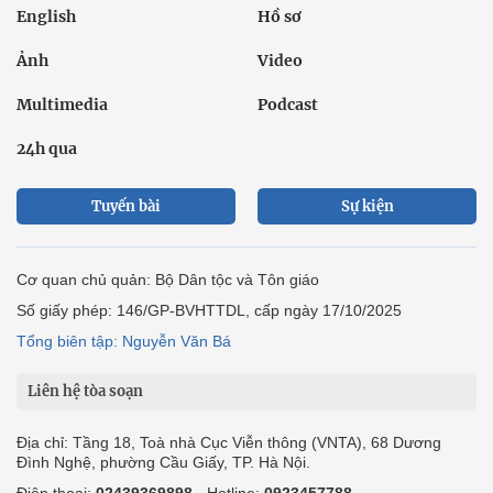
English
Hồ sơ
Ảnh
Video
Multimedia
Podcast
24h qua
Tuyến bài
Sự kiện
Cơ quan chủ quản: Bộ Dân tộc và Tôn giáo
Số giấy phép: 146/GP-BVHTTDL, cấp ngày 17/10/2025
Tổng biên tập: Nguyễn Văn Bá
Liên hệ tòa soạn
Địa chỉ: Tầng 18, Toà nhà Cục Viễn thông (VNTA), 68 Dương
Đình Nghệ, phường Cầu Giấy, TP. Hà Nội.
Điện thoại:
02439369898
- Hotline:
0923457788