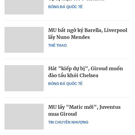
BÓNG ĐÁ QUỐC TẾ
MU bất ngờ ký Barella, Liverpool
lấy Nuno Mendes
THỂ THAO
Hát "kiếp dự bị", Giroud muốn
đào tẩu khỏi Chelsea
BÓNG ĐÁ QUỐC TẾ
MU lấy "Matic mới", Juventus
mua Giroud
TIN CHUYỂN NHƯỢNG