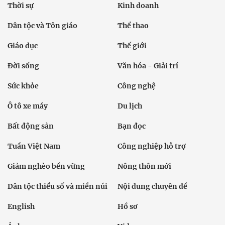
Thời sự
Kinh doanh
Dân tộc và Tôn giáo
Thể thao
Giáo dục
Thế giới
Đời sống
Văn hóa - Giải trí
Sức khỏe
Công nghệ
Ô tô xe máy
Du lịch
Bất động sản
Bạn đọc
Tuần Việt Nam
Công nghiệp hỗ trợ
Giảm nghèo bền vững
Nông thôn mới
Dân tộc thiểu số và miền núi
Nội dung chuyên đề
English
Hồ sơ