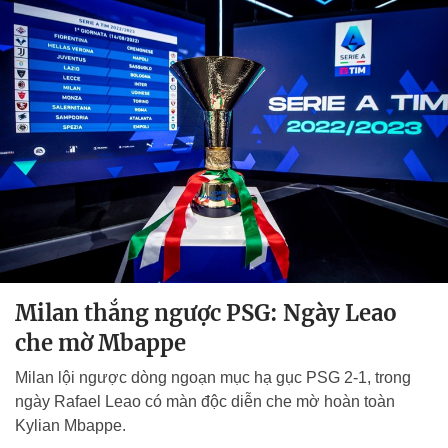
Milan thắng ngược PSG: Ngày Leao
che mờ Mbappe
Milan lội ngược dòng ngoạn mục hạ gục PSG 2-1, trong
ngày Rafael Leao có màn độc diễn che mờ hoàn toàn
Kylian Mbappe.