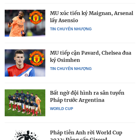
MU xúc tiến ký Maignan, Arsenal
lấy Asensio
TIN CHUYỂN NHƯỢNG
MU tiếp cận Pavard, Chelsea đua
ký Osimhen
TIN CHUYỂN NHƯỢNG
Bất ngờ đội hình ra sân tuyển
Pháp trước Argentina
WORLD CUP
Pháp tiễn Anh rời World Cup
2022: Đẳng cấp Giroud