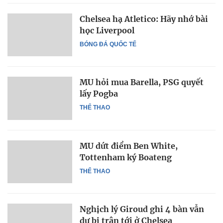
Chelsea hạ Atletico: Hãy nhớ bài
học Liverpool
BÓNG ĐÁ QUỐC TẾ
MU hỏi mua Barella, PSG quyết
lấy Pogba
THỂ THAO
MU dứt điểm Ben White,
Tottenham ký Boateng
THỂ THAO
Nghịch lý Giroud ghi 4 bàn vẫn
dự bị trận tới ở Chelsea