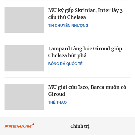
MU ký gấp Skriniar, Inter lấy 3
cầu thủ Chelsea
TIN CHUYỂN NHƯỢNG
Lampard tâng bốc Giroud giúp
Chelsea bứt phá
BÓNG ĐÁ QUỐC TẾ
MU giải cứu Isco, Barca muốn có
Giroud
THỂ THAO
Chính trị