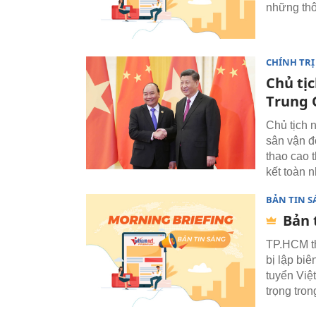
những thôn
CHÍNH TRỊ
Chủ tị
Trung 
Chủ tịch 
sân vận đ
thao cao 
kết toàn n
BẢN TIN 
Bản 
TP.HCM tha
bị lập bi
tuyển Việ
trọng tron