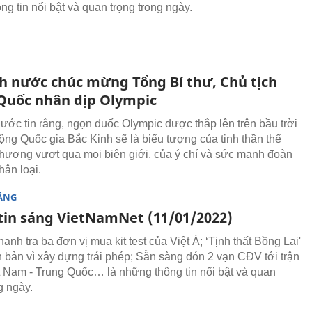
g tin nổi bật và quan trọng trong ngày.
ch nước chúc mừng Tổng Bí thư, Chủ tịch
Quốc nhân dịp Olympic
nước tin rằng, ngọn đuốc Olympic được thắp lên trên bầu trời
ộng Quốc gia Bắc Kinh sẽ là biểu tượng của tinh thần thể
thượng vượt qua mọi biên giới, của ý chí và sức mạnh đoàn
hân loại.
SÁNG
tin sáng VietNamNet (11/01/2022)
nh tra ba đơn vị mua kit test của Việt Á; ‘Tịnh thất Bồng Lai'
ên bản vì xây dựng trái phép; Sẵn sàng đón 2 vạn CĐV tới trận
t Nam - Trung Quốc… là những thông tin nổi bật và quan
g ngày.