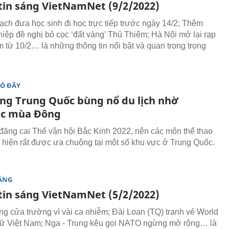
tin sáng VietNamNet (9/2/2022)
ạch đưa học sinh đi học trực tiếp trước ngày 14/2; Thêm
iệp đề nghị bỏ cọc ‘đất vàng’ Thủ Thiêm; Hà Nội mở lại rạp
m từ 10/2… là những thông tin nổi bật và quan trọng trong
ĐÓ ĐÂY
àng Trung Quốc bùng nổ du lịch nhờ
ic mùa Đông
đăng cai Thế vận hội Bắc Kinh 2022, nên các môn thể thao
hiện rất được ưa chuộng tại một số khu vực ở Trung Quốc.
SÁNG
tin sáng VietNamNet (5/2/2022)
g cửa trường vì vài ca nhiễm; Đài Loan (TQ) tranh vé World
ữ Việt Nam; Nga - Trung kêu gọi NATO ngừng mở rộng… là