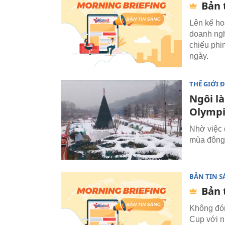
Bản 
Lên kế ho
doanh ngh
chiếu phi
ngày.
THẾ GIỚI 
Ngôi l
Olymp
Nhờ việc 
mùa đông 
BẢN TIN 
Bản 
Không đón
Cup với n