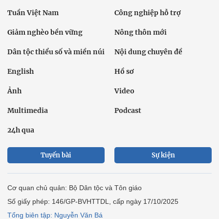
Tuần Việt Nam
Công nghiệp hỗ trợ
Giảm nghèo bền vững
Nông thôn mới
Dân tộc thiểu số và miền núi
Nội dung chuyên đề
English
Hồ sơ
Ảnh
Video
Multimedia
Podcast
24h qua
Tuyến bài
Sự kiện
Cơ quan chủ quản: Bộ Dân tộc và Tôn giáo
Số giấy phép: 146/GP-BVHTTDL, cấp ngày 17/10/2025
Tổng biên tập: Nguyễn Văn Bá