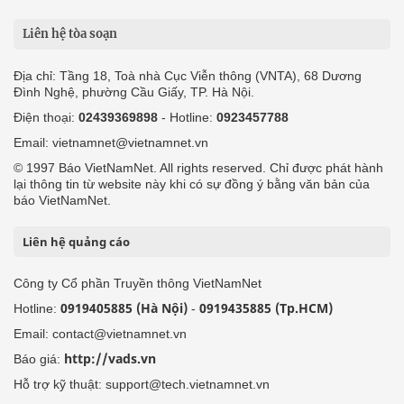
Liên hệ tòa soạn
Địa chỉ: Tầng 18, Toà nhà Cục Viễn thông (VNTA), 68 Dương
Đình Nghệ, phường Cầu Giấy, TP. Hà Nội.
Điện thoại:
02439369898
- Hotline:
0923457788
Email: vietnamnet@vietnamnet.vn
© 1997 Báo VietNamNet. All rights reserved. Chỉ được phát hành
lại thông tin từ website này khi có sự đồng ý bằng văn bản của
báo VietNamNet.
Liên hệ quảng cáo
Công ty Cổ phần Truyền thông VietNamNet
0919405885 (Hà Nội)
0919435885 (Tp.HCM)
Hotline:
-
Email: contact@vietnamnet.vn
http://vads.vn
Báo giá:
Hỗ trợ kỹ thuật: support@tech.vietnamnet.vn