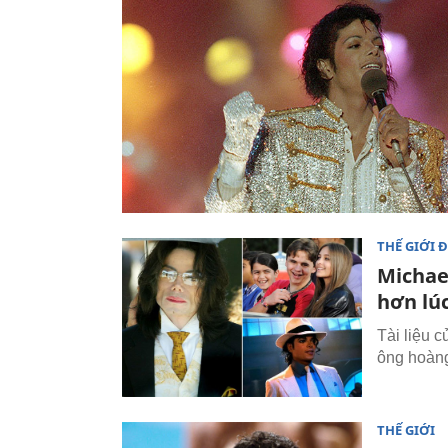
THẾ GIỚI 
Michae
hơn lú
Tài liệu c
ông hoàng
THẾ GIỚI