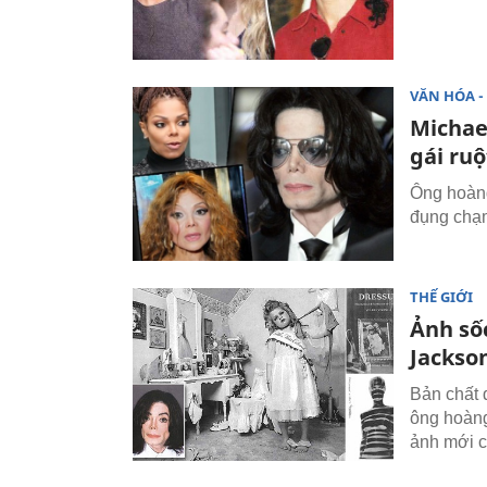
VĂN HÓA - 
Michae
gái ruộ
Ông hoàng
đụng chạm
THẾ GIỚI
Ảnh sốc
Jackso
Bản chất 
ông hoàng
ảnh mới c