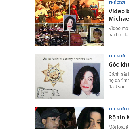
THẾ GIỚI
Video 
Michae
Video mới
trại biệt
THẾ GIỚI
Góc kh
Cảnh sát M
họ đã tìm
Jackson.
THẾ GIỚI 
Rộ tin 
Một loạt 