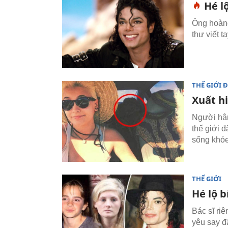
Hé l
Ông hoàng
thư viết t
THẾ GIỚI 
Xuất h
Người hâm
thế giới 
sống khỏe
THẾ GIỚI
Hé lộ b
Bác sĩ riê
yêu say đắ