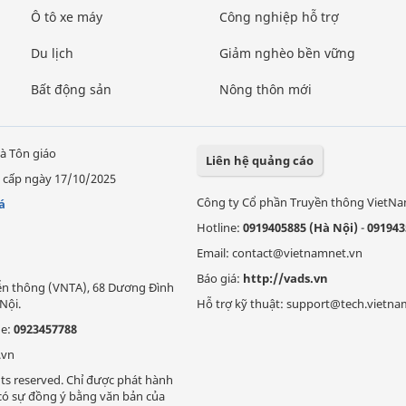
Ô tô xe máy
Công nghiệp hỗ trợ
Du lịch
Giảm nghèo bền vững
Bất động sản
Nông thôn mới
à Tôn giáo
Liên hệ quảng cáo
 cấp ngày 17/10/2025
Công ty Cổ phần Truyền thông VietN
á
Hotline:
0919405885 (Hà Nội)
-
091943
Email: contact@vietnamnet.vn
Báo giá:
http://vads.vn
Viễn thông (VNTA), 68 Dương Đình
Nội.
Hỗ trợ kỹ thuật: support@tech.vietna
ne:
0923457788
.vn
ts reserved. Chỉ được phát hành
i có sự đồng ý bằng văn bản của