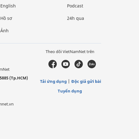
English
Podcast
Hồ sơ
24h qua
Ảnh
Theo dõi VietNamNet trên
amNet
5885 (Tp.HCM)
Tải ứng dụng
Độc giả gửi bài
Tuyển dụng
mnet.vn