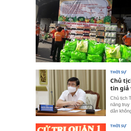
THỜI SỰ
Chủ tị
tin giả
Chủ tịch
năng truy
dân không
THỜI SỰ