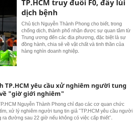
TP.HCM truy đuổi F0, đẩy lùi
dịch bệnh
Chủ tịch Nguyễn Thành Phong cho biết, trong
chống dịch, thành phố nhận được sự quan tâm từ
Trung ương đến các địa phương, đặc biệt là sự
đồng hành, chia sẻ về vật chất và tinh thần của
hàng nghìn doanh nghiệp.
ch TP.HCM yêu cầu xử nghiêm người tung
 về "giờ giới nghiêm"
 TP.HCM Nguyễn Thành Phong chỉ đạo các cơ quan chức
 tìm, xử lý nghiêm người tung tin giả "TP.HCM yêu cầu người
 ra đường sau 22 giờ nếu không có việc cấp thiết".