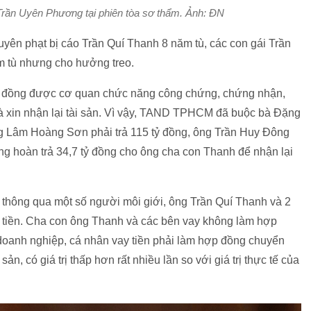
Trần Uyên Phương tại phiên tòa sơ thẩm. Ảnh: ĐN
ên phạt bị cáo Trần Quí Thanh 8 năm tù, các con gái Trần
 tù nhưng cho hưởng treo.
ợp đồng được cơ quan chức năng công chứng, chứng nhận,
và xin nhận lại tài sản. Vì vậy, TAND TPHCM đã buộc bà Đặng
ông Lâm Hoàng Sơn phải trả 115 tỷ đồng, ông Trần Huy Đông
g hoàn trả 34,7 tỷ đồng cho ông cha con Thanh để nhận lại
thông qua một số người môi giới, ông Trần Quí Thanh và 2
 tiền. Cha con ông Thanh và các bên vay không làm hợp
 doanh nghiệp, cá nhân vay tiền phải làm hợp đồng chuyển
n, có giá trị thấp hơn rất nhiều lần so với giá trị thực tế của