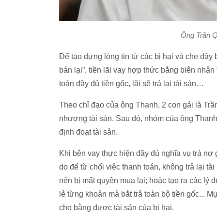
Ông Trần Q
Để tạo dựng lòng tin từ các bị hại và che đậy
bán lại”, tiền lãi vay hợp thức bằng biên nhận
toán đầy đủ tiền gốc, lãi sẽ trả lại tài sản…
Theo chỉ đạo của ông Thanh, 2 con gái là T
nhượng tài sản. Sau đó, nhóm của ông Thanh
định đoạt tài sản.
Khi bên vay thực hiện đầy đủ nghĩa vụ trả nợ gố
do để từ chối việc thanh toán, không trả lại t
nên bị mất quyền mua lại; hoặc tạo ra các lý d
lẻ từng khoản mà bắt trả toàn bộ tiền gố
cho bằng được tài sản của bị hại.