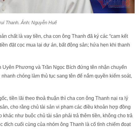
uí Thanh. Ảnh: Nguyễn Huế
 bản chất là vay tiền, cha con ông Thanh đã ký các “cam kết
 tiền đặt cọc mua lại dự án, bất động sản; hứa hẹn khi thanh
rần Uyên Phương và Trần Ngọc Bích đứng tên nhận chuyển
 nhanh chóng làm thủ tục sang tên để nắm quyền kiểm soát,
c, tiền lãi theo thoả thuận thì cha con ông Thanh nại ra lý
ài sản, cho rằng chủ tài sản vi phạm các điều khoản hợp đồng
o khác như buộc chủ tài sản phải trả thêm tiền, không cho trả
c... Mục đích cuối cùng của nhóm ông Thanh là cố tình chiếm đoạt