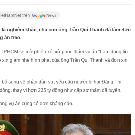
 là nghiêm khắc, cha con ông Trần Quí Thanh đã làm đơn
 án treo.
i TPHCM sẽ mở phiên xét xử phúc thẩm vụ án "Lạm dụng tín
o xin giảm nhẹ hình phạt của ông Trần Quí Thanh và đơn xin
 bổ sung về phần dân sự, yêu cầu người bị hại Đặng Thị
đồng, thay vì hơn 235 tỷ đồng như cấp sơ thẩm đã tuyên.
trong vụ án cũng có đơn kháng cáo.