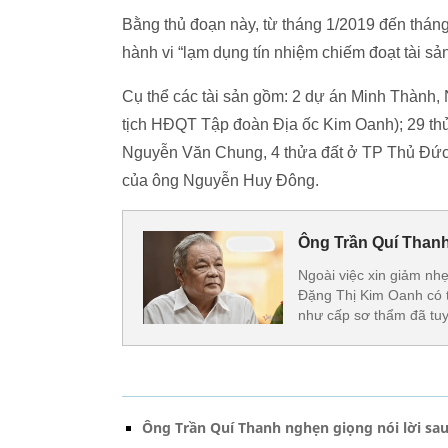
Bằng thủ đoạn này, từ tháng 1/2019 đến thán
hành vi “lạm dụng tín nhiệm chiếm đoạt tài sản
Cụ thể các tài sản gồm: 2 dự án Minh Thành
tịch HĐQT Tập đoàn Địa ốc Kim Oanh); 29 thử
Nguyễn Văn Chung, 4 thửa đất ở TP Thủ Đức
của ông Nguyễn Huy Đông.
Ông Trần Quí Thanh
Ngoài việc xin giảm nh
Đặng Thị Kim Oanh có t
như cấp sơ thẩm đã tu
Ông Trần Quí Thanh nghẹn giọng nói lời sau