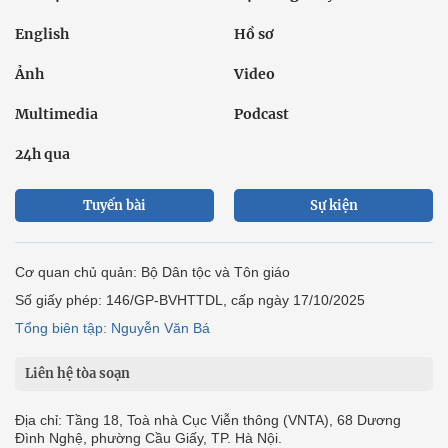
English
Hồ sơ
Ảnh
Video
Multimedia
Podcast
24h qua
Tuyến bài
Sự kiện
Cơ quan chủ quản: Bộ Dân tộc và Tôn giáo
Số giấy phép: 146/GP-BVHTTDL, cấp ngày 17/10/2025
Tổng biên tập: Nguyễn Văn Bá
Liên hệ tòa soạn
Địa chỉ: Tầng 18, Toà nhà Cục Viễn thông (VNTA), 68 Dương
Đình Nghệ, phường Cầu Giấy, TP. Hà Nội.