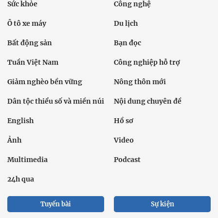
Sức khỏe
Công nghệ
Ô tô xe máy
Du lịch
Bất động sản
Bạn đọc
Tuần Việt Nam
Công nghiệp hỗ trợ
Giảm nghèo bền vững
Nông thôn mới
Dân tộc thiểu số và miền núi
Nội dung chuyên đề
English
Hồ sơ
Ảnh
Video
Multimedia
Podcast
24h qua
Tuyến bài
Sự kiện