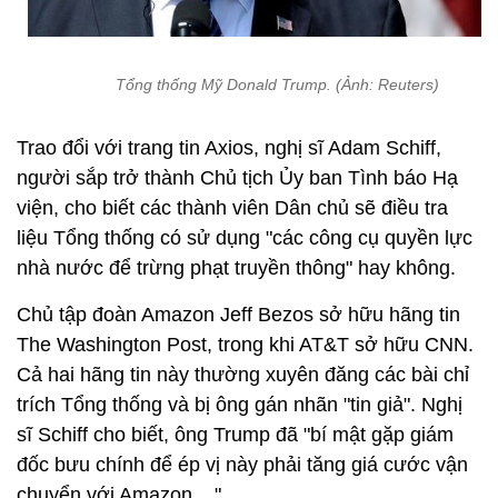
Tổng thống Mỹ Donald Trump. (Ảnh: Reuters)
Trao đổi với trang tin Axios, nghị sĩ Adam Schiff,
người sắp trở thành Chủ tịch Ủy ban Tình báo Hạ
viện, cho biết các thành viên Dân chủ sẽ điều tra
liệu Tổng thống có sử dụng "các công cụ quyền lực
nhà nước để trừng phạt truyền thông" hay không.
Chủ tập đoàn Amazon Jeff Bezos sở hữu hãng tin
The Washington Post, trong khi AT&T sở hữu CNN.
Cả hai hãng tin này thường xuyên đăng các bài chỉ
trích Tổng thống và bị ông gán nhãn "tin giả". Nghị
sĩ Schiff cho biết, ông Trump đã "bí mật gặp giám
đốc bưu chính để ép vị này phải tăng giá cước vận
chuyển với Amazon... ".