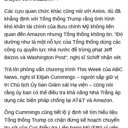
Các cựu quan chức khác cũng nói với Axios, dù đã
khẳng định với Tổng thống Trump rằng tình hình
khó khăn tài chính của Bưu chính Mỹ không liên
quan đến Amazon nhưng Tổng thống không tin. "Đó
dường như là một nỗ lực của Tổng thống dùng các
công cụ quyền lực nhà nước để trừng phạt Jeff
Bezos và Washington Post", nghị sĩ Schiff nhận xét.
Trả lời phỏng vấn chương trình This Week của ABC
News, nghị sĩ Elijah Cummings – người sắp giữ vị
trí Chủ tịch Ủy ban Giám sát Hạ viện – cũng nói
rằng ủy ban có thể điều tra khả năng Nhà Trắng áp
dụng các biện pháp chống lại AT&T và Amazon.
Ông Cummings cũng tiết lộ ý định sẽ tìm hiểu liệu
Tổng thống Trump có chặn đứng kế hoạch chuyển
trụ sở của Cục Điều tra Liên bang Mỹ (FBI) vì việc