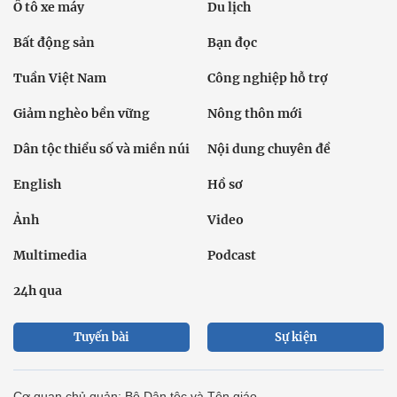
Ô tô xe máy
Du lịch
Bất động sản
Bạn đọc
Tuần Việt Nam
Công nghiệp hỗ trợ
Giảm nghèo bền vững
Nông thôn mới
Dân tộc thiểu số và miền núi
Nội dung chuyên đề
English
Hồ sơ
Ảnh
Video
Multimedia
Podcast
24h qua
Tuyến bài
Sự kiện
Cơ quan chủ quản: Bộ Dân tộc và Tôn giáo