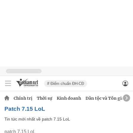
# Điểm chuẩn ĐH-CĐ
Chính trị
Thời sự
Kinh doanh
Dân tộc và Tôn giáo
patch 7.15 LoL
Tin tức mới nhất về
patch 7.15 LoL
patch 7.15 LoL