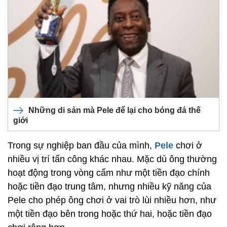
Những di sản mà Pele để lại cho bóng đá thế
giới
Trong sự nghiệp ban đầu của mình,
Pele
chơi ở
nhiều vị trí tấn công khác nhau. Mặc dù ông thường
hoạt động trong vòng cấm như một tiền đạo chính
hoặc tiền đạo trung tâm, nhưng nhiều kỹ năng của
Pele cho phép ông chơi ở vai trò lùi nhiều hơn, như
một tiền đạo bên trong hoặc thứ hai, hoặc tiền đạo