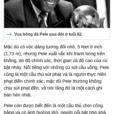
Vua bóng đá Pele qua đời ở tuổi 82
Mặc dù có vóc dáng tương đối nhỏ, 5 feet 8 inch
(1,73 m), nhưng Pele xuất sắc khi tranh bóng trên
không, do độ chính xác, thời gian và độ cao của cú
bật nhảy. Nổi tiếng với những cú sút cầu vồng, Pele
cũng là một cầu thủ sút phạt và là người thực hiện
phạt điền chính xác, mặc dù Pele thường không
chịu sút phạt đền, và nói rằng đó là một cách ghi
bàn hèn nhát.
Pele còn được biết đến là một cầu thủ chơi công
bằng và có ảnh hưởng lớn, người nổi bật nhờ khả