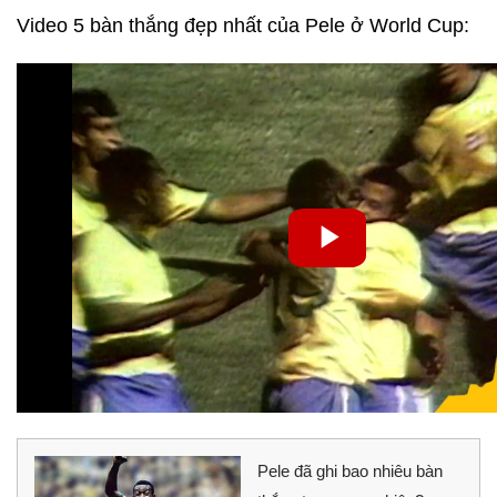
Video 5 bàn thắng đẹp nhất của Pele ở World Cup:
Pele đã ghi bao nhiêu bàn