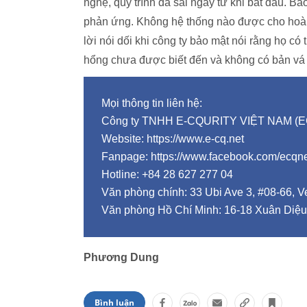
nghệ, quy trình đã sai ngay từ khi bắt đầu. B
phản ứng. Không hệ thống nào được cho hoàn
lời nói dối khi công ty bảo mật nói rằng họ có
hổng chưa được biết đến và không có bản vá l
Mọi thông tin liên hệ:
Công ty TNHH E-CQURITY VIỆT NAM (
Website: https://www.e-cq.net
Fanpage: https://www.facebook.com/ecqn
Hotline: +84 28 627 277 04
Văn phòng chính: 33 Ubi Ave 3, #08-66, V
Văn phòng Hồ Chí Minh: 16-18 Xuân Diệu
Phương Dung
Bình luận