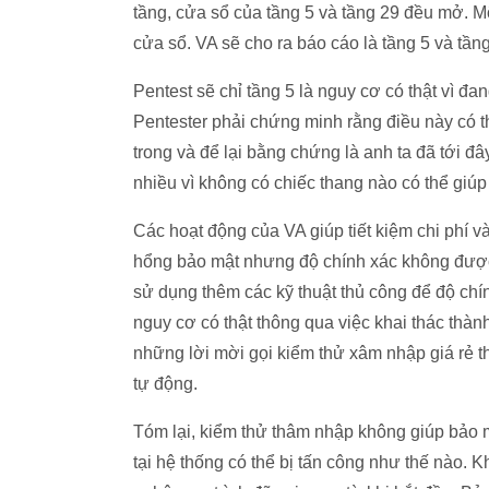
tầng, cửa sổ của tầng 5 và tầng 29 đều mở. Mộ
cửa sổ. VA sẽ cho ra báo cáo là tầng 5 và t
Pentest sẽ chỉ tầng 5 là nguy cơ có thật vì đan
Pentester phải chứng minh rằng điều này có t
trong và để lại bằng chứng là anh ta đã tới đ
nhiều vì không có chiếc thang nào có thể giúp
Các hoạt động của VA giúp tiết kiệm chi phí v
hổng bảo mật nhưng độ chính xác không được
sử dụng thêm các kỹ thuật thủ công để độ chí
nguy cơ có thật thông qua việc khai thác thàn
những lời mời gọi kiểm thử xâm nhập giá rẻ th
tự động.
Tóm lại, kiểm thử thâm nhập không giúp bảo m
tại hệ thống có thể bị tấn công như thế nào. K