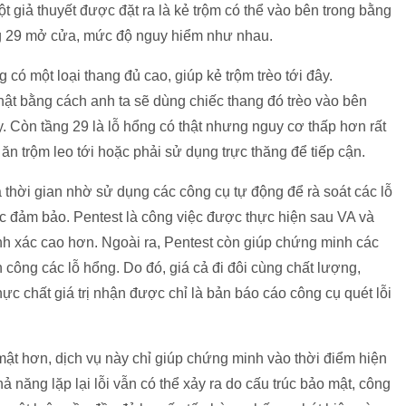
t giả thuyết được đặt ra là kẻ trộm có thể vào bên trong bằng
ầng 29 mở cửa, mức độ nguy hiểm như nhau.
g có một loại thang đủ cao, giúp kẻ trộm trèo tới đây.
hật bằng cách anh ta sẽ dùng chiếc thang đó trèo vào bên
ây. Còn tầng 29 là lỗ hổng có thật nhưng nguy cơ thấp hơn rất
 ăn trộm leo tới hoặc phải sử dụng trực thăng để tiếp cận.
à thời gian nhờ sử dụng các công cụ tự động để rà soát các lỗ
 đảm bảo. Pentest là công việc được thực hiện sau VA và
nh xác cao hơn. Ngoài ra, Pentest còn giúp chứng minh các
h công các lỗ hổng. Do đó, giá cả đi đôi cùng chất lượng,
ực chất giá trị nhận được chỉ là bản báo cáo công cụ quét lỗi
ật hơn, dịch vụ này chỉ giúp chứng minh vào thời điểm hiện
hả năng lặp lại lỗi vẫn có thể xảy ra do cấu trúc bảo mật, công