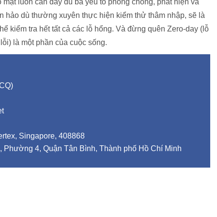
ảo mật luôn cần đầy đủ ba yếu tố phòng chống, phát hiện và
 hảo dù thường xuyên thực hiện kiểm thử thâm nhập, sẽ là
 thể kiểm tra hết tất cả các lỗ hổng. Và đừng quên Zero-day (lỗ
ỗi) là một phần của cuộc sống.
ECQ)
et
ertex, Singapore, 408868
, Phường 4, Quận Tân Bình, Thành phố Hồ Chí Minh