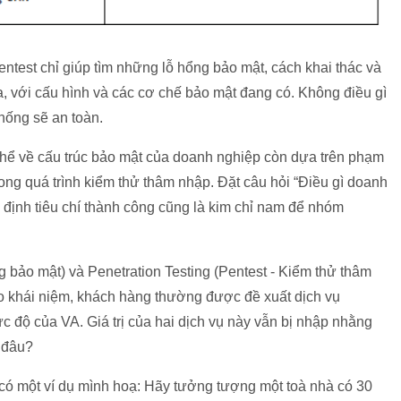
ntest chỉ giúp tìm những lỗ hổng bảo mật, cách khai thác và
a, với cấu hình và các cơ chế bảo mật đang có. Không điều gì
hống sẽ an toàn.
thể về cấu trúc bảo mật của doanh nghiệp còn dựa trên phạm
rong quá trình kiểm thử thâm nhập. Đặt câu hỏi “Điều gì doanh
 định tiêu chí thành công cũng là kim chỉ nam để nhóm
g bảo mật) và Penetration Testing (Pentest - Kiểm thử thâm
áo khái niệm, khách hàng thường được đề xuất dịch vụ
 độ của VA. Giá trị của hai dịch vụ này vẫn bị nhập nhằng
 đâu?
 có một ví dụ mình hoạ: Hãy tưởng tượng một toà nhà có 30