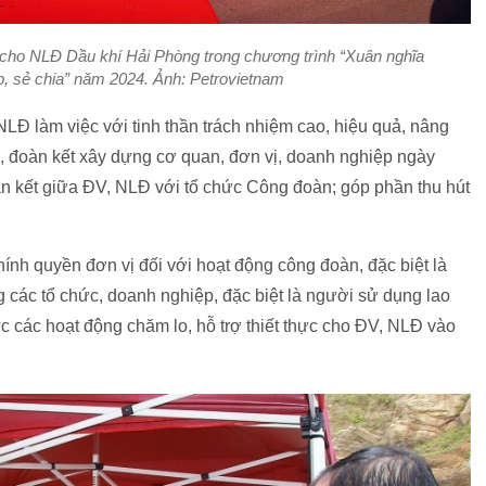
cho NLĐ Dầu khí Hải Phòng trong chương trình “Xuân nghĩa
áp, sẻ chia” năm 2024. Ảnh: Petrovietnam
LĐ làm việc với tinh thần trách nhiệm cao, hiệu quả, nâng
, đoàn kết xây dựng cơ quan, đơn vị, doanh nghiệp ngày
gắn kết giữa ĐV, NLĐ với tổ chức Công đoàn; góp phần thu hút
ính quyền đơn vị đối với hoạt động công đoàn, đặc biệt là
 các tổ chức, doanh nghiệp, đặc biệt là người sử dụng lao
c các hoạt động chăm lo, hỗ trợ thiết thực cho ĐV, NLĐ vào