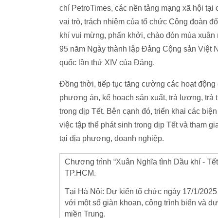
chí PetroTimes, các nền tảng mạng xã hội tại
vai trò, trách nhiệm của tổ chức Công đoàn đ
khí vui mừng, phấn khởi, chào đón mùa xuân 
95 năm Ngày thành lập Đảng Cộng sản Việt Nam
quốc lần thứ XIV của Đảng.
Đồng thời, tiếp tục tăng cường các hoạt động
phương án, kế hoạch sản xuất, trả lương, trả 
trong dịp Tết. Bên cạnh đó, triển khai các bi
việc tập thể phát sinh trong dịp Tết và tham gi
tại địa phương, doanh nghiệp.
Chương trình “Xuân Nghĩa tình Dầu khí - Tết
TP.HCM.
Tại Hà Nội: Dự kiến tổ chức ngày 17/1/2025 
với một số giàn khoan, công trình biển và d
miền Trung.