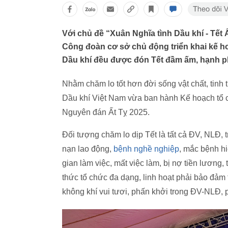
Với chủ đề “Xuân Nghĩa tình Dầu khí - Tết
Công đoàn cơ sở chủ động triển khai kế ho
Dầu khí đều được đón Tết đầm ấm, hạnh ph
Nhằm chăm lo tốt hơn đời sống vật chất, tinh
Dầu khí Việt Nam vừa ban hành Kế hoạch tổ 
Nguyên đán Ất Tỵ 2025.
Đối tượng chăm lo dịp Tết là tất cả ĐV, NLĐ, t
nạn lao động,
bệnh nghề nghiệp
, mắc bệnh hi
gian làm việc, mất việc làm, bị nợ tiền lương
thức tổ chức đa dạng, linh hoạt phải bảo đảm th
không khí vui tươi, phấn khởi trong ĐV-NLĐ, 