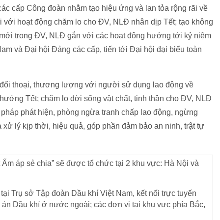
 các cấp Công đoàn nhằm tạo hiệu ứng và lan tỏa rộng rãi về
ối với hoạt động chăm lo cho ĐV, NLĐ nhân dịp Tết; tạo không
mới trong ĐV, NLĐ gắn với các hoạt động hướng tới kỷ niệm
 và Đại hội Đảng các cấp, tiến tới Đại hội đại biểu toàn
 đối thoại, thương lượng với người sử dụng lao động về
thưởng Tết; chăm lo đời sống vật chất, tinh thần cho ĐV, NLĐ
ện pháp phát hiện, phòng ngừa tranh chấp lao động, ngừng
a xử lý kịp thời, hiệu quả, góp phần đảm bảo an ninh, trật tự
 Ấm áp sẻ chia” sẽ được tổ chức tại 2 khu vực: Hà Nội và
tại Trụ sở Tập đoàn Dầu khí Việt Nam, kết nối trực tuyến
ự án Dầu khí ở nước ngoài; các đơn vị tại khu vực phía Bắc,