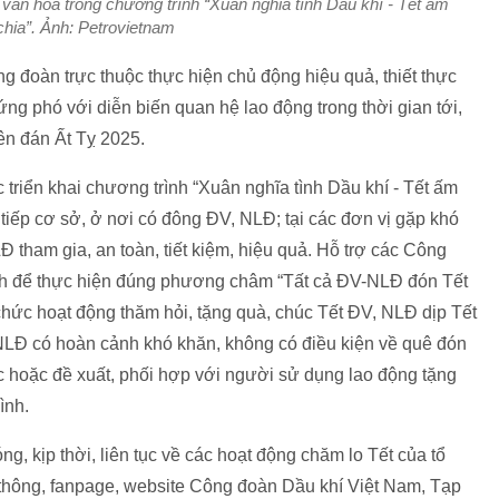
ăn hóa trong chương trình “Xuân nghĩa tình Dầu khí - Tết ấm
chia”. Ảnh: Petrovietnam
 đoàn trực thuộc thực hiện chủ động hiệu quả, thiết thực
ng phó với diễn biến quan hệ lao động trong thời gian tới,
yên đán Ất Tỵ 2025.
 triển khai chương trình “Xuân nghĩa tình Dầu khí - Tết ấm
c tiếp cơ sở, ở nơi có đông ĐV, NLĐ; tại các đơn vị gặp khó
Đ tham gia, an toàn, tiết kiệm, hiệu quả. Hỗ trợ các Công
ình để thực hiện đúng phương châm “Tất cả ĐV-NLĐ đón Tết
chức hoạt động thăm hỏi, tặng quà, chúc Tết ĐV, NLĐ dịp Tết
NLĐ có hoàn cảnh khó khăn, không có điều kiện về quê đón
 hoặc đề xuất, phối hợp với người sử dụng lao động tặng
ình.
g, kịp thời, liên tục về các hoạt động chăm lo Tết của tổ
thông, fanpage, website Công đoàn Dầu khí Việt Nam, Tạp