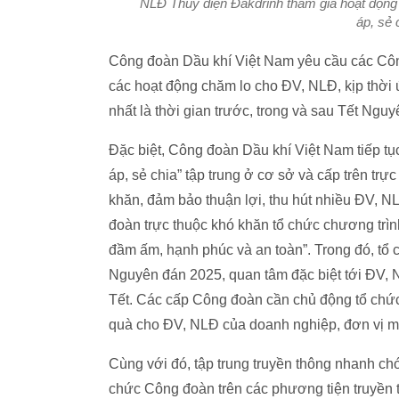
NLĐ Thủy điện Đakđrinh tham gia hoạt động v
áp, sẻ 
Công đoàn Dầu khí Việt Nam yêu cầu các Công
các hoạt động chăm lo cho ĐV, NLĐ, kịp thời ứ
nhất là thời gian trước, trong và sau Tết Ngu
Đặc biệt, Công đoàn Dầu khí Việt Nam tiếp tục
áp, sẻ chia” tập trung ở cơ sở và cấp trên trự
khăn, đảm bảo thuận lợi, thu hút nhiều ĐV, NL
đoàn trực thuộc khó khăn tổ chức chương tr
đầm ấm, hạnh phúc và an toàn”. Trong đó, tổ 
Nguyên đán 2025, quan tâm đặc biệt tới ĐV, 
Tết. Các cấp Công đoàn cần chủ động tổ chức
quà cho ĐV, NLĐ của doanh nghiệp, đơn vị m
Cùng với đó, tập trung truyền thông nhanh chón
chức Công đoàn trên các phương tiện truyền 