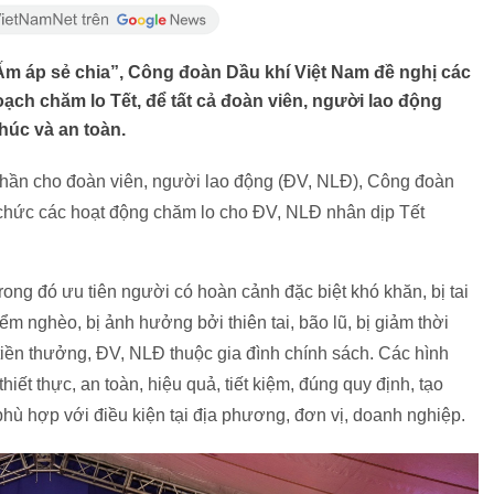
 Ấm áp sẻ chia”, Công đoàn Dầu khí Việt Nam đề nghị các
ạch chăm lo Tết, để tất cả đoàn viên, người lao động
úc và an toàn.
 thần cho đoàn viên, người lao động (ĐV, NLĐ), Công đoàn
chức các hoạt động chăm lo cho ĐV, NLĐ nhân dịp Tết
rong đó ưu tiên người có hoàn cảnh đặc biệt khó khăn, bị tai
ểm nghèo, bị ảnh hưởng bởi thiên tai, bão lũ, bị giảm thời
, tiền thưởng, ĐV, NLĐ thuộc gia đình chính sách. Các hình
iết thực, an toàn, hiệu quả, tiết kiệm, đúng quy định, tạo
phù hợp với điều kiện tại địa phương, đơn vị, doanh nghiệp.