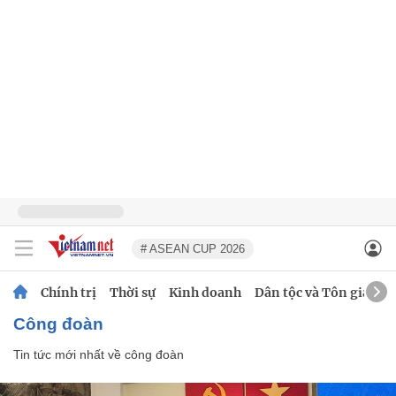
# ASEAN CUP 2026
Chính trị
Thời sự
Kinh doanh
Dân tộc và Tôn giáo
công đoàn
Tin tức mới nhất về
công đoàn