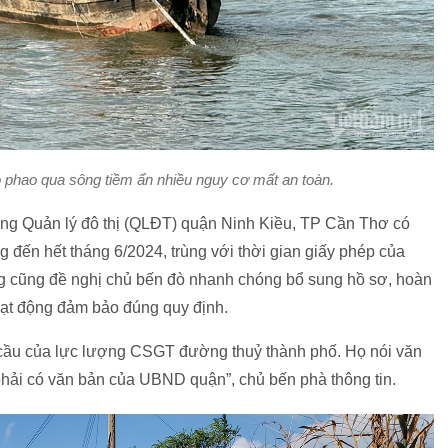
 phao qua sông tiềm ẩn nhiều nguy cơ mất an toàn.
òng Quản lý đô thị (QLĐT) quận Ninh Kiều, TP Cần Thơ có
 đến hết tháng 6/2024, trùng với thời gian giấy phép của
ng cũng đề nghị chủ bến đò nhanh chóng bổ sung hồ sơ, hoàn
hoạt động đảm bảo đúng quy định.
 cầu của lực lượng CSGT đường thuỷ thành phố. Họ nói văn
hải có văn bản của UBND quận”, chủ bến phà thông tin.