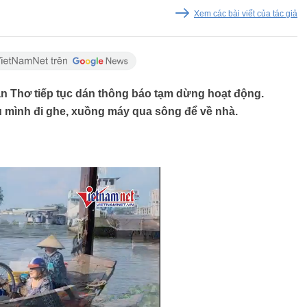
Xem các bài viết của tác giả
ần Thơ tiếp tục dán thông báo tạm dừng hoạt động.
 mình đi ghe, xuồng máy qua sông để về nhà.