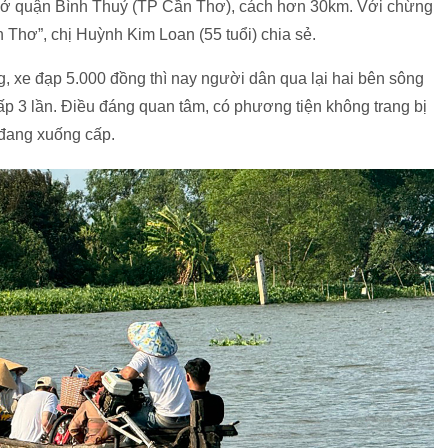
n ở quận Bình Thuỷ (TP Cần Thơ), cách hơn 30km. Với chừng
n Thơ”, chị Huỳnh Kim Loan (55 tuổi) chia sẻ.
g, xe đạp 5.000 đồng thì nay người dân qua lại hai bên sông
gấp 3 lần. Điều đáng quan tâm, có phương tiện không trang bị
 đang xuống cấp.