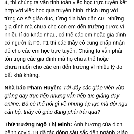
4, thì chúng ta vẫn tính toán việc học trực tuyến kết
hợp với việc học qua truyền hình, thích ứng với
từng cơ sở giáo dục, từng địa bàn dân cư. Những
gia đình mà chưa cho con em đến trường được vì
nhiều lí do khác nhau, có thể các em hoặc gia đình
có người là F0, F1 thì các thầy cô cũng chấp nhận
để cho các em học trực tuyến. Chúng ta vẫn phải
tôn trọng các gia đình mà họ chưa thể hoặc
chưa muốn cho các em đến trường vì nhiều lý do
bất khả kháng.
Nhà báo Phạm Huyền:
Tới đây các giáo viên vừa
giảng dạy trực tiếp nhưng vẫn tiếp tục giảng dạy
online. Bà có thể nói gì về những áp lực mà đội ngũ
cán bộ, thầy cô giáo đang phải trải qua?
Thứ trưởng Ngô Thị Minh:
Ảnh hưởng của dịch
bệnh covid-19 đã tác động sâu sắc đến ngành Giáo