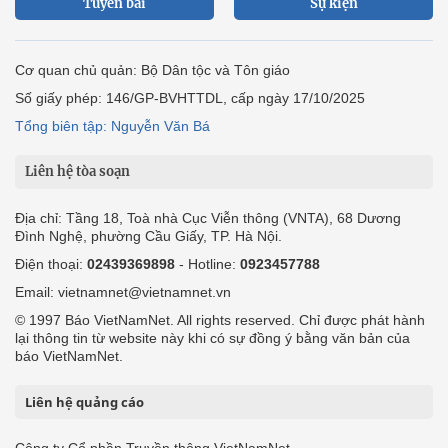
Tuyến bài
Sự kiện
Cơ quan chủ quản: Bộ Dân tộc và Tôn giáo
Số giấy phép: 146/GP-BVHTTDL, cấp ngày 17/10/2025
Tổng biên tập: Nguyễn Văn Bá
Liên hệ tòa soạn
Địa chỉ: Tầng 18, Toà nhà Cục Viễn thông (VNTA), 68 Dương
Đình Nghệ, phường Cầu Giấy, TP. Hà Nội.
Điện thoại:
02439369898
- Hotline:
0923457788
Email: vietnamnet@vietnamnet.vn
© 1997 Báo VietNamNet. All rights reserved. Chỉ được phát hành
lại thông tin từ website này khi có sự đồng ý bằng văn bản của
báo VietNamNet.
Liên hệ quảng cáo
Công ty Cổ phần Truyền thông VietNamNet