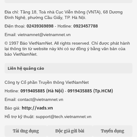
Địa chỉ: Tầng 18, Toà nhà Cục Viễn thông (VNTA), 68 Dương
Đình Nghệ, phường Cầu Giấy, TP. Hà Nội.
Điện thoại:
02439369898
- Hotline:
0923457788
Email: vietnamnet@vietnamnet.vn
© 1997 Báo VietNamNet. All rights reserved. Chỉ được phát hành
lại thông tin từ website này khi có sự đồng ý bằng văn bản của
báo VietNamNet.
Liên hệ quảng cáo
Công ty Cổ phần Truyền thông VietNamNet
0919405885 (Hà Nội)
0919435885 (Tp.HCM)
Hotline:
-
Email: contact@vietnamnet.vn
http://vads.vn
Báo giá:
Hỗ trợ kỹ thuật: support@tech.vietnamnet.vn
Tải ứng dụng
Độc giả gửi bài
Tuyển dụng