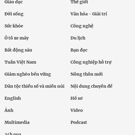
Giáo dục
Thế giới
Đời sống
Văn hóa - Giải trí
Sức khỏe
Công nghệ
Ô tô xe máy
Du lịch
Bất động sản
Bạn đọc
Tuần Việt Nam
Công nghiệp hỗ trợ
Giảm nghèo bền vững
Nông thôn mới
Dân tộc thiểu số và miền núi
Nội dung chuyên đề
English
Hồ sơ
Ảnh
Video
Multimedia
Podcast
24h qua