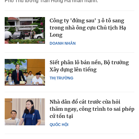
Phó Thủ tướng Trần Hồng Hà nhấn mạnh.
Công ty 'đứng sau' 3 ô tô sang
trong nhà ông cựu Chủ tịch Hạ
Long
DOANH NHÂN
Siết phân lô bán nền, Bộ trưởng
Xây dựng lên tiếng
THỊ TRƯỜNG
Nhà dân đổ cát trước cửa hỏi
thăm ngay, công trình to sai phép
cứ tồn tại
QUỐC HỘI