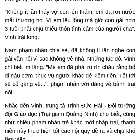
"Không ít lần thấy vợ con lên thăm, em đã rơi nước
mắt thương họ. Vì em lêu lổng mà giờ con gái hơn
3 tuổi phải chịu thiếu thốn tình cảm của người cha",
Vinh trải lòng.
Nam phạm nhân chia sẻ, đã không ít lần nghe con
gái vặn hỏi vì sao không về nhà. Những lúc đó, Vinh
chỉ biết im lặng. "Mẹ em đã phải ru rín cháu rằng bố
đi nấu cơm phục vụ người khác để kiếm tiền. Tết tới
sẽ cố gắng về...", phạm nhân với dáng vẻ bảnh trai
nói.
Nhắc đến Vinh, trung tá Trịnh Đức Hài - Đội trưởng
đội Giáo dục (Trại giam Quảng Ninh) cho biết, cũng
như nhiều phạm nhân trẻ khác mới nhập trại, thanh
niên này thực hiện tốt các nội quy đề ra và chịu khó
làm việc.