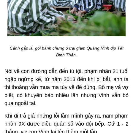
Cảnh gấp lá, gói bánh chưng ở trại giam Quảng Ninh dịp Tết
Bính Thân.
Nói về con đường dẫn đến tù tội, phạm nhân 21 tuổi
ngập ngừng kể, từ năm 2013 đến khi bị bắt, anh ta
thi thoảng vẫn mua ma túy về để dùng. Bố mẹ và vợ
biết, có khuyên bảo nhiều lần nhưng Vinh vẫn bỏ
qua ngoài tai.
Khi đi trả giá những lỗi lầm mình gây ra, nam phạm
nhân 9X được điều quân số vào đội bếp. Cứ 1 - 2
tháng, vợ con Vinh lại lên thăm một lần.