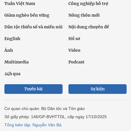
Tuần Việt Nam
Công nghiệp hỗ trợ
Giảm nghèo bền vững
Nông thôn mới
Dân tộc thiểu số và miền núi
Nội dung chuyên đề
English
Hồ sơ
Ảnh
Video
Multimedia
Podcast
24h qua
Tuyến bài
Sự kiện
Cơ quan chủ quản: Bộ Dân tộc và Tôn giáo
Số giấy phép: 146/GP-BVHTTDL, cấp ngày 17/10/2025
Tổng biên tập: Nguyễn Văn Bá