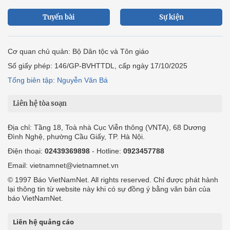
Tuyến bài
Sự kiện
Cơ quan chủ quản: Bộ Dân tộc và Tôn giáo
Số giấy phép: 146/GP-BVHTTDL, cấp ngày 17/10/2025
Tổng biên tập: Nguyễn Văn Bá
Liên hệ tòa soạn
Địa chỉ: Tầng 18, Toà nhà Cục Viễn thông (VNTA), 68 Dương
Đình Nghệ, phường Cầu Giấy, TP. Hà Nội.
Điện thoại:
02439369898
- Hotline:
0923457788
Email: vietnamnet@vietnamnet.vn
© 1997 Báo VietNamNet. All rights reserved. Chỉ được phát hành
lại thông tin từ website này khi có sự đồng ý bằng văn bản của
báo VietNamNet.
Liên hệ quảng cáo