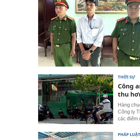
THỜI SỰ
Công a
thu hơ
Hàng chục
Công ty T
các điểm 
PHÁP LUẬ