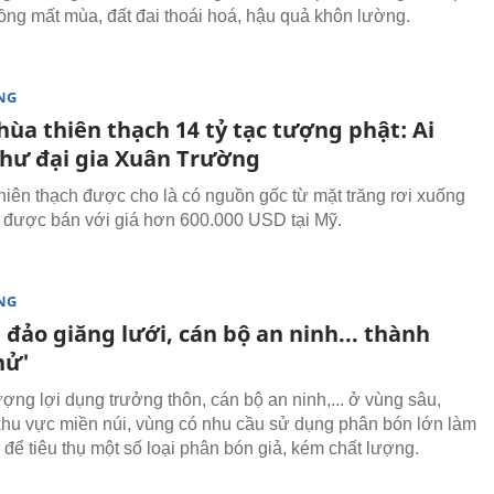
rồng mất mùa, đất đai thoái hoá, hậu quả khôn lường.
NG
ùa thiên thạch 14 tỷ tạc tượng phật: Ai
hư đại gia Xuân Trường
thiên thạch được cho là có nguồn gốc từ mặt trăng rơi xuống
đã được bán với giá hơn 600.000 USD tại Mỹ.
NG
 đảo giăng lưới, cán bộ an ninh... thành
hử'
ượng lợi dụng trưởng thôn, cán bộ an ninh,... ở vùng sâu,
khu vực miền núi, vùng có nhu cầu sử dụng phân bón lớn làm
 để tiêu thụ một số loại phân bón giả, kém chất lượng.