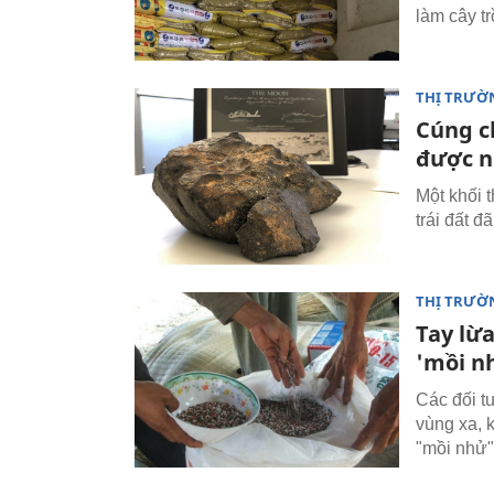
làm cây t
THỊ TRƯỜ
Cúng ch
được n
Một khối 
trái đất 
THỊ TRƯỜ
Tay lừa
'mồi n
Các đối t
vùng xa, 
"mồi nhử"