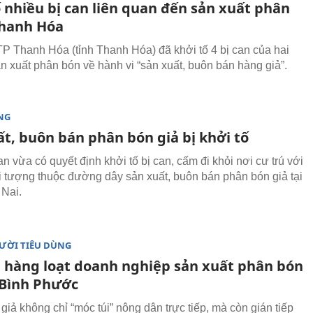
 nhiều bị can liên quan đến sản xuất phân
Thanh Hóa
P Thanh Hóa (tỉnh Thanh Hóa) đã khởi tố 4 bị can của hai
ản xuất phân bón về hành vi “sản xuất, buôn bán hàng giả”.
NG
ất, buôn bán phân bón giả bị khởi tố
n vừa có quyết định khởi tố bị can, cấm đi khỏi nơi cư trú với
i tượng thuộc đường dây sản xuất, buôn bán phân bón giả tại
 Nai.
ƯỜI TIÊU DÙNG
n hàng loạt doanh nghiệp sản xuất phân bón
i Bình Phước
giả không chỉ “móc túi” nông dân trực tiếp, mà còn gián tiếp