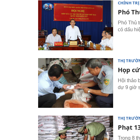
CHÍNH TRỊ
Phó Th
Phó Thủ t
có dấu hi
THỊ TRƯỜ
Họp cứ
Hội thảo b
dự 9 giờ 
THỊ TRƯỜ
Phạt 1
Trong 8 t