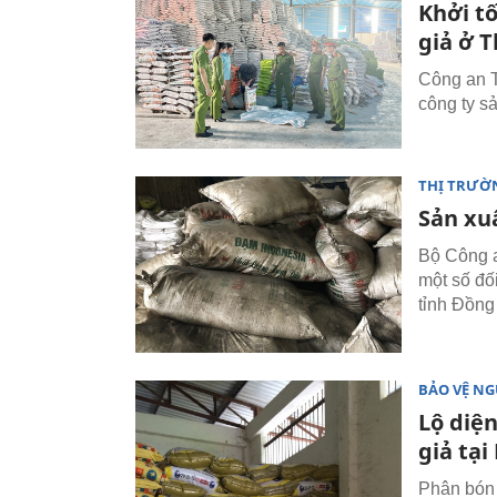
Khởi tố
giả ở 
Công an T
công ty s
THỊ TRƯỜ
Sản xu
Bộ Công a
một số đố
tỉnh Đồng
BẢO VỆ NG
Lộ diệ
giả tạ
Phân bón 