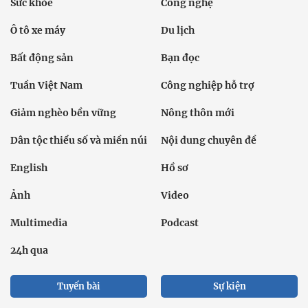
Sức khỏe
Công nghệ
Ô tô xe máy
Du lịch
Bất động sản
Bạn đọc
Tuần Việt Nam
Công nghiệp hỗ trợ
Giảm nghèo bền vững
Nông thôn mới
Dân tộc thiểu số và miền núi
Nội dung chuyên đề
English
Hồ sơ
Ảnh
Video
Multimedia
Podcast
24h qua
Tuyến bài
Sự kiện