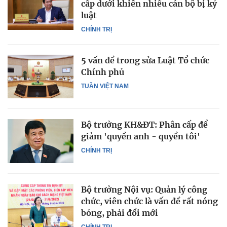
cấp dưới khiến nhiều cán bộ bị kỷ
luật
CHÍNH TRỊ
5 vấn đề trong sửa Luật Tổ chức
Chính phủ
TUẦN VIỆT NAM
Bộ trưởng KH&ĐT: Phân cấp để
giảm 'quyền anh - quyền tôi'
CHÍNH TRỊ
Bộ trưởng Nội vụ: Quản lý công
chức, viên chức là vấn đề rất nóng
bỏng, phải đổi mới
CHÍNH TRỊ