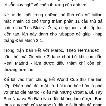
trí vẫn suy nghĩ về chấn thương của anh trai.
Kể từ đó, một trong những thủ lĩnh của AC Milan
mặc nhiên có chỗ trong thành phần 11 cầu thủ đá
chính của "Les Bleus". Ở trận tiếp theo, anh tiếp tục
kiến tạo, lần này dành cho Mbappe để giúp Pháp
thắng Đan Mạch 2-1.
Trong trận bán kết với Maroc, Theo Hernandez -
cầu thủ mà Zinedine Zidane chối bỏ khi còn dẫn
Real Madrid - làm được điều thậm chí còn phi
thường hơn thế.
Để lọt vào trận chung kết World Cup thứ hai liên
tiếp, Pháp phải đối mặt với bài toán hóc búa là phá
vỡ pháo đài Maroc - điều mà những Croatia, Bỉ, Tây
Ban Nha và Bồ Đào Nha đều không làm được. Bàn
thua duy nhất của Maroc từ đầu giải là pha đá phản