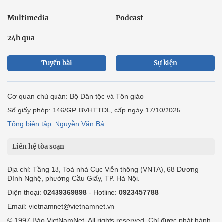
Multimedia
Podcast
24h qua
Tuyến bài
Sự kiện
Cơ quan chủ quản: Bộ Dân tộc và Tôn giáo
Số giấy phép: 146/GP-BVHTTDL, cấp ngày 17/10/2025
Tổng biên tập: Nguyễn Văn Bá
Liên hệ tòa soạn
Địa chỉ: Tầng 18, Toà nhà Cục Viễn thông (VNTA), 68 Dương
Đình Nghệ, phường Cầu Giấy, TP. Hà Nội.
Điện thoại:
02439369898
- Hotline:
0923457788
Email: vietnamnet@vietnamnet.vn
© 1997 Báo VietNamNet. All rights reserved. Chỉ được phát hành