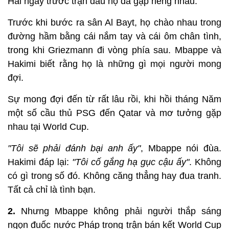
Hai ngày trước trận đấu họ đã gặp riêng nhau.
Trước khi bước ra sân Al Bayt, họ chào nhau trong
đường hầm bằng cái nắm tay và cái ôm chân tình,
trong khi Griezmann đi vòng phía sau. Mbappe và
Hakimi biết rằng họ là những gì mọi người mong
đợi.
Sự mong đợi đến từ rất lâu rồi, khi hồi tháng Năm
một số cầu thủ PSG đến Qatar và mơ tưởng gặp
nhau tại World Cup.
"Tôi sẽ phải đánh bại anh ấy"
, Mbappe nói đùa.
Hakimi đáp lại:
"Tôi cố gắng hạ gục cậu ấy"
. Không
có gì trong số đó. Không căng thẳng hay đua tranh.
Tất cả chỉ là tình bạn.
2.
Nhưng Mbappe không phải người thắp sáng
ngọn đuốc nước Pháp trong trận bán kết World Cup