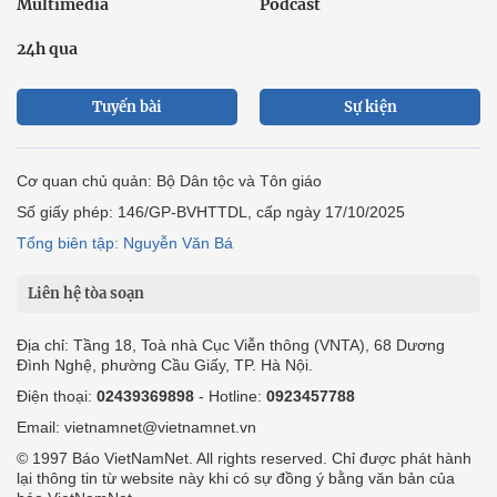
Multimedia
Podcast
24h qua
Tuyến bài
Sự kiện
Cơ quan chủ quản: Bộ Dân tộc và Tôn giáo
Số giấy phép: 146/GP-BVHTTDL, cấp ngày 17/10/2025
Tổng biên tập: Nguyễn Văn Bá
Liên hệ tòa soạn
Địa chỉ: Tầng 18, Toà nhà Cục Viễn thông (VNTA), 68 Dương
Đình Nghệ, phường Cầu Giấy, TP. Hà Nội.
Điện thoại:
02439369898
- Hotline:
0923457788
Email: vietnamnet@vietnamnet.vn
© 1997 Báo VietNamNet. All rights reserved. Chỉ được phát hành
lại thông tin từ website này khi có sự đồng ý bằng văn bản của