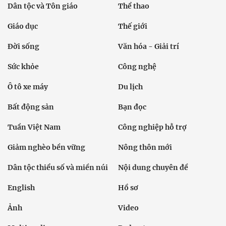
Dân tộc và Tôn giáo
Thể thao
Giáo dục
Thế giới
Đời sống
Văn hóa - Giải trí
Sức khỏe
Công nghệ
Ô tô xe máy
Du lịch
Bất động sản
Bạn đọc
Tuần Việt Nam
Công nghiệp hỗ trợ
Giảm nghèo bền vững
Nông thôn mới
Dân tộc thiểu số và miền núi
Nội dung chuyên đề
English
Hồ sơ
Ảnh
Video