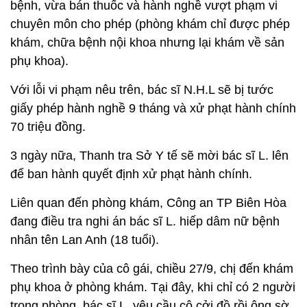
bệnh, vừa bán thuốc và hành nghề vượt phạm vi
chuyên môn cho phép (phòng khám chỉ được phép
khám, chữa bệnh nội khoa nhưng lại khám về sản
phụ khoa).
Với lỗi vi phạm nêu trên, bác sĩ N.H.L sẽ bị tước
giấy phép hành nghề 9 tháng và xử phạt hành chính
70 triệu đồng.
3 ngày nữa, Thanh tra Sở Y tế sẽ mời bác sĩ L. lên
để ban hành quyết định xử phạt hành chính.
Liên quan đến phòng khám, Công an TP Biên Hòa
đang điều tra nghi án bác sĩ L. hiếp dâm nữ bệnh
nhân tên Lan Anh (18 tuổi).
Theo trình bày của cô gái, chiều 27/9, chị đến khám
phụ khoa ở phòng khám. Tại đây, khi chỉ có 2 người
trong phòng, bác sĩ L. yêu cầu cô cởi đồ rồi ông sờ