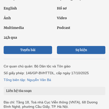
English
Hồ sơ
Ảnh
Video
Multimedia
Podcast
24h qua
Tuyến bài
Sự kiện
Cơ quan chủ quản: Bộ Dân tộc và Tôn giáo
Số giấy phép: 146/GP-BVHTTDL, cấp ngày 17/10/2025
Tổng biên tập: Nguyễn Văn Bá
Liên hệ tòa soạn
Địa chỉ: Tầng 18, Toà nhà Cục Viễn thông (VNTA), 68 Dương
Đình Nghệ, phường Cầu Giấy, TP. Hà Nội.