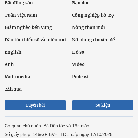
Bất động sản
Bạn đọc
Tuần Việt Nam
Công nghiệp hỗ trợ
Giảm nghèo bền vững
Nông thôn mới
Dân tộc thiểu số và miền núi
Nội dung chuyên đề
English
Hồ sơ
Ảnh
Video
Multimedia
Podcast
24h qua
Tuyến bài
Sự kiện
Cơ quan chủ quản: Bộ Dân tộc và Tôn giáo
Số giấy phép: 146/GP-BVHTTDL, cấp ngày 17/10/2025