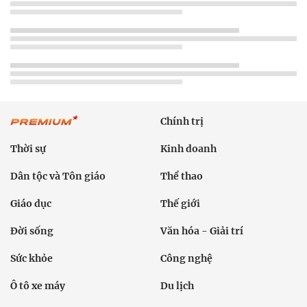
Chính trị
Thời sự
Kinh doanh
Dân tộc và Tôn giáo
Thể thao
Giáo dục
Thế giới
Đời sống
Văn hóa - Giải trí
Sức khỏe
Công nghệ
Ô tô xe máy
Du lịch