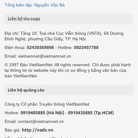
Tổng biên tập: Nguyễn Văn Bá
Liên hệ tòa soạn
Địa chỉ: Tầng 18, Toà nhà Cục Viễn thông (VNTA), 68 Dương
Đình Nghệ, phường Cầu Giấy, TP. Hà Nội.
Điện thoại:
02439369898
- Hotline:
0923457788
Email: vietnamnet@vietnamnet.vn
© 1997 Báo VietNamNet. All rights reserved. Chỉ được phát hành
lại thông tin từ website này khi có sự đồng ý bằng văn bản của
báo VietNamNet.
Liên hệ quảng cáo
Công ty Cổ phần Truyền thông VietNamNet
0919405885 (Hà Nội)
0919435885 (Tp.HCM)
Hotline:
-
Email: contact@vietnamnet.vn
http://vads.vn
Báo giá: