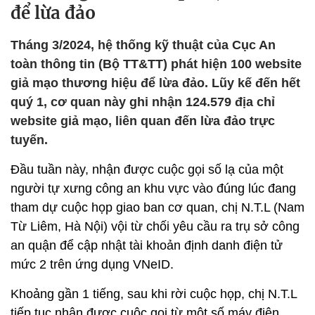
để lừa đảo
Tháng 3/2024, hệ thống kỹ thuật của Cục An
toàn thông tin (Bộ TT&TT) phát hiện 100 website
giả mạo thương hiệu để lừa đảo. Lũy kế đến hết
quý 1, cơ quan này ghi nhận 124.579 địa chỉ
website giả mạo, liên quan đến lừa đảo trực
tuyến.
Đầu tuần này, nhận được cuộc gọi số lạ của một
người tự xưng công an khu vực vào đúng lúc đang
tham dự cuộc họp giao ban cơ quan, chị N.T.L (Nam
Từ Liêm, Hà Nội) vội từ chối yêu cầu ra trụ sở công
an quận để cập nhật tài khoản định danh điện tử
mức 2 trên ứng dụng VNeID.
Khoảng gần 1 tiếng, sau khi rời cuộc họp, chị N.T.L
tiếp tục nhận được cuộc gọi từ một số máy điện