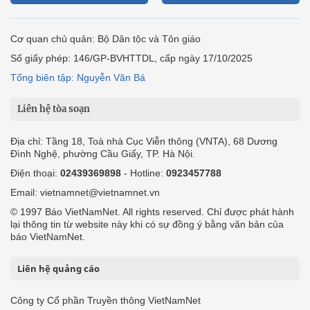
Cơ quan chủ quản: Bộ Dân tộc và Tôn giáo
Số giấy phép: 146/GP-BVHTTDL, cấp ngày 17/10/2025
Tổng biên tập: Nguyễn Văn Bá
Liên hệ tòa soạn
Địa chỉ: Tầng 18, Toà nhà Cục Viễn thông (VNTA), 68 Dương
Đình Nghệ, phường Cầu Giấy, TP. Hà Nội.
Điện thoại:
02439369898
- Hotline:
0923457788
Email: vietnamnet@vietnamnet.vn
© 1997 Báo VietNamNet. All rights reserved. Chỉ được phát hành
lại thông tin từ website này khi có sự đồng ý bằng văn bản của
báo VietNamNet.
Liên hệ quảng cáo
Công ty Cổ phần Truyền thông VietNamNet