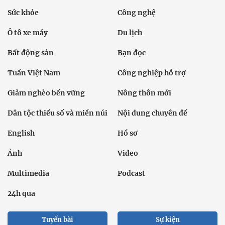
Sức khỏe
Công nghệ
Ô tô xe máy
Du lịch
Bất động sản
Bạn đọc
Tuần Việt Nam
Công nghiệp hỗ trợ
Giảm nghèo bền vững
Nông thôn mới
Dân tộc thiểu số và miền núi
Nội dung chuyên đề
English
Hồ sơ
Ảnh
Video
Multimedia
Podcast
24h qua
Tuyến bài
Sự kiện