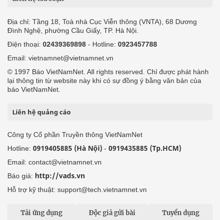
Địa chỉ: Tầng 18, Toà nhà Cục Viễn thông (VNTA), 68 Dương
Đình Nghệ, phường Cầu Giấy, TP. Hà Nội.
Điện thoại:
02439369898
- Hotline:
0923457788
Email: vietnamnet@vietnamnet.vn
© 1997 Báo VietNamNet. All rights reserved. Chỉ được phát hành
lại thông tin từ website này khi có sự đồng ý bằng văn bản của
báo VietNamNet.
Liên hệ quảng cáo
Công ty Cổ phần Truyền thông VietNamNet
0919405885 (Hà Nội)
0919435885 (Tp.HCM)
Hotline:
-
Email: contact@vietnamnet.vn
http://vads.vn
Báo giá:
Hỗ trợ kỹ thuật: support@tech.vietnamnet.vn
Tải ứng dụng
Độc giả gửi bài
Tuyển dụng