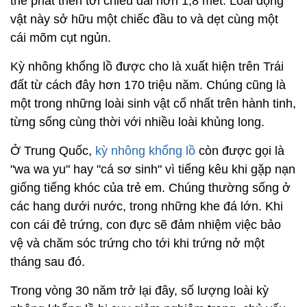
thể phát triển tới chiều dài hơn 1,8 mét. Loài động
vật này sở hữu một chiếc đầu to và dẹt cùng một
cái mõm cụt ngủn.
Kỳ nhông khổng lồ được cho là xuất hiện trên Trái
đất từ cách đây hơn 170 triệu năm. Chúng cũng là
một trong những loài sinh vật cổ nhất trên hành tinh,
từng sống cùng thời với nhiều loài khủng long.
Ở Trung Quốc,
kỳ nhông khổng lồ
còn được gọi là
"wa wa yu" hay "cá sơ sinh" vì tiếng kêu khi gặp nạn
giống tiếng khóc của trẻ em. Chúng thường sống ở
các hang dưới nước, trong những khe đá lớn. Khi
con cái đẻ trứng, con đực sẽ đảm nhiệm việc bảo
vệ và chăm sóc trứng cho tới khi trứng nở một
tháng sau đó.
Trong vòng 30 năm trở lại đây, số lượng loài kỳ