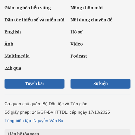
Giảm nghèo bền vững
Nông thôn mới
Dân tộc thiểu số và miền núi
Nội dung chuyên đề
English
Hồ sơ
Ảnh
Video
Multimedia
Podcast
24h qua
Tuyến bài
Sự kiện
Cơ quan chủ quản: Bộ Dân tộc và Tôn giáo
Số giấy phép: 146/GP-BVHTTDL, cấp ngày 17/10/2025
Tổng biên tập: Nguyễn Văn Bá
Liên hệ tòa soạn