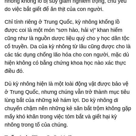
nhông khổng lồ bị suy giảm nghiêm trọng, chủ yếu
do việc bắt giết để ăn thịt của con người.
Chỉ tính riêng ở Trung Quốc, kỳ nhông khổng lồ
được coi là một món "sơn hào, hải vị" khan hiếm
cũng như là nguồn dược liệu quý cho y học dân tộc
cổ truyền. Da của kỳ nhông từ lâu cũng được cho là
các tác dụng chống lão hóa cho con người, mặc dù
hiện không có bằng chứng khoa học nào xác thực
điều đó.
Dù kỳ nhông hiện là một loài động vật được bảo vệ
ở Trung Quốc, nhưng chúng vẫn trở thành mục tiêu
lùng bắt của những kẻ hám lợi. Do kỳ nhông di
chuyển chậm nên những kẻ săn bắt trộm không gặp
mấy khó khăn trong việc tóm bắt và giết hại kỳ
nhông trong tổ của chúng.