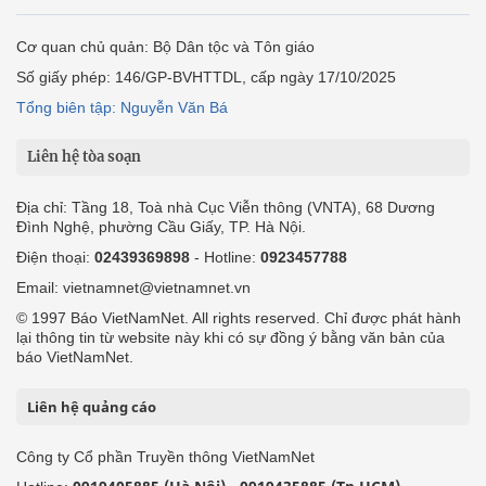
Cơ quan chủ quản: Bộ Dân tộc và Tôn giáo
Số giấy phép: 146/GP-BVHTTDL, cấp ngày 17/10/2025
Tổng biên tập: Nguyễn Văn Bá
Liên hệ tòa soạn
Địa chỉ: Tầng 18, Toà nhà Cục Viễn thông (VNTA), 68 Dương
Đình Nghệ, phường Cầu Giấy, TP. Hà Nội.
Điện thoại:
02439369898
- Hotline:
0923457788
Email: vietnamnet@vietnamnet.vn
© 1997 Báo VietNamNet. All rights reserved. Chỉ được phát hành
lại thông tin từ website này khi có sự đồng ý bằng văn bản của
báo VietNamNet.
Liên hệ quảng cáo
Công ty Cổ phần Truyền thông VietNamNet