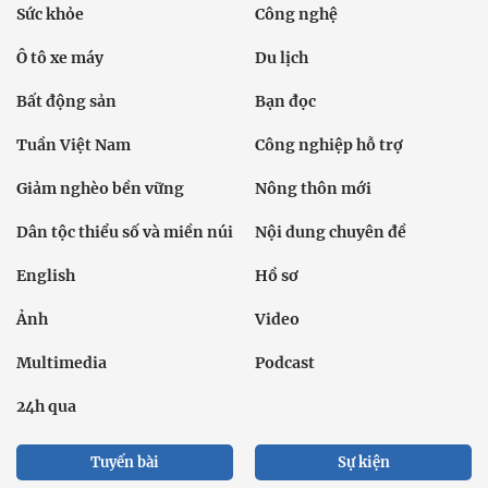
Sức khỏe
Công nghệ
Ô tô xe máy
Du lịch
Bất động sản
Bạn đọc
Tuần Việt Nam
Công nghiệp hỗ trợ
Giảm nghèo bền vững
Nông thôn mới
Dân tộc thiểu số và miền núi
Nội dung chuyên đề
English
Hồ sơ
Ảnh
Video
Multimedia
Podcast
24h qua
Tuyến bài
Sự kiện