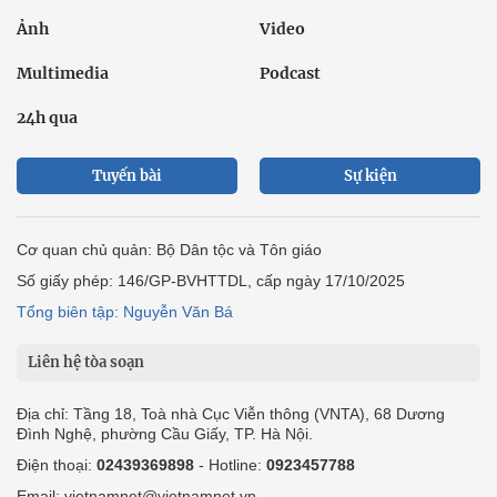
Ảnh
Video
Multimedia
Podcast
24h qua
Tuyến bài
Sự kiện
Cơ quan chủ quản: Bộ Dân tộc và Tôn giáo
Số giấy phép: 146/GP-BVHTTDL, cấp ngày 17/10/2025
Tổng biên tập: Nguyễn Văn Bá
Liên hệ tòa soạn
Địa chỉ: Tầng 18, Toà nhà Cục Viễn thông (VNTA), 68 Dương
Đình Nghệ, phường Cầu Giấy, TP. Hà Nội.
Điện thoại:
02439369898
- Hotline:
0923457788
Email: vietnamnet@vietnamnet.vn