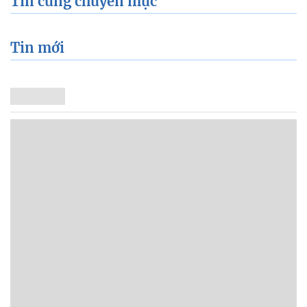
Tin cùng chuyên mục
Tin mới