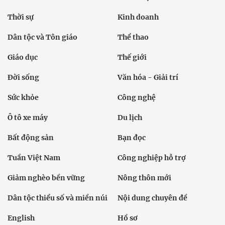
Thời sự
Kinh doanh
Dân tộc và Tôn giáo
Thể thao
Giáo dục
Thế giới
Đời sống
Văn hóa - Giải trí
Sức khỏe
Công nghệ
Ô tô xe máy
Du lịch
Bất động sản
Bạn đọc
Tuần Việt Nam
Công nghiệp hỗ trợ
Giảm nghèo bền vững
Nông thôn mới
Dân tộc thiểu số và miền núi
Nội dung chuyên đề
English
Hồ sơ