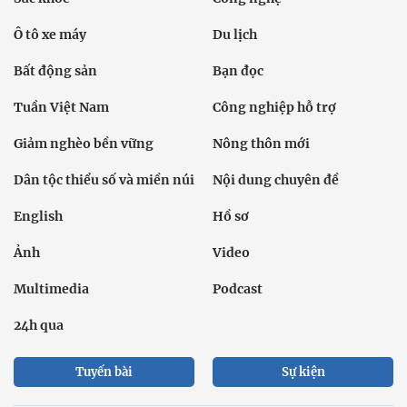
Ô tô xe máy
Du lịch
Bất động sản
Bạn đọc
Tuần Việt Nam
Công nghiệp hỗ trợ
Giảm nghèo bền vững
Nông thôn mới
Dân tộc thiểu số và miền núi
Nội dung chuyên đề
English
Hồ sơ
Ảnh
Video
Multimedia
Podcast
24h qua
Tuyến bài
Sự kiện