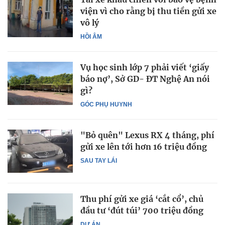
viện vì cho rằng bị thu tiền gửi xe
vô lý
HỒI ÂM
Vụ học sinh lớp 7 phải viết ‘giấy
báo nợ’, Sở GD- ĐT Nghệ An nói
gì?
GÓC PHỤ HUYNH
"Bỏ quên" Lexus RX 4 tháng, phí
gửi xe lên tới hơn 16 triệu đồng
SAU TAY LÁI
Thu phí gửi xe giá ‘cắt cổ’, chủ
đầu tư ‘đút túi’ 700 triệu đồng
DỰ ÁN