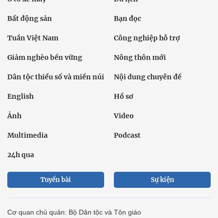
Bất động sản
Bạn đọc
Tuần Việt Nam
Công nghiệp hỗ trợ
Giảm nghèo bền vững
Nông thôn mới
Dân tộc thiểu số và miền núi
Nội dung chuyên đề
English
Hồ sơ
Ảnh
Video
Multimedia
Podcast
24h qua
Tuyến bài
Sự kiện
Cơ quan chủ quản: Bộ Dân tộc và Tôn giáo