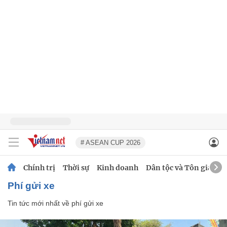
# ASEAN CUP 2026
Chính trị
Thời sự
Kinh doanh
Dân tộc và Tôn giáo
phí gửi xe
Tin tức mới nhất về
phí gửi xe