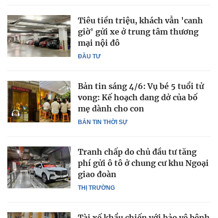
Tiêu tiền triệu, khách vẫn 'canh
giờ' gửi xe ở trung tâm thương
mại nội đô
ĐẦU TƯ
Bản tin sáng 4/6: Vụ bé 5 tuổi tử
vong: Kế hoạch dang dở của bố
mẹ dành cho con
BẢN TIN THỜI SỰ
Tranh chấp do chủ đầu tư tăng
phí gửi ô tô ở chung cư khu Ngoại
giao đoàn
THỊ TRƯỜNG
Tài xế khẩu chiến với bảo vệ bệnh