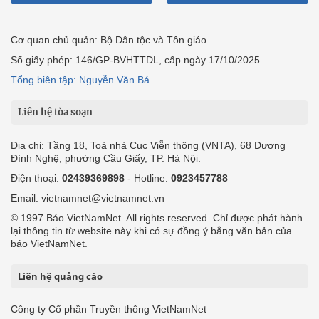
Cơ quan chủ quản: Bộ Dân tộc và Tôn giáo
Số giấy phép: 146/GP-BVHTTDL, cấp ngày 17/10/2025
Tổng biên tập: Nguyễn Văn Bá
Liên hệ tòa soạn
Địa chỉ: Tầng 18, Toà nhà Cục Viễn thông (VNTA), 68 Dương
Đình Nghệ, phường Cầu Giấy, TP. Hà Nội.
Điện thoại:
02439369898
- Hotline:
0923457788
Email: vietnamnet@vietnamnet.vn
© 1997 Báo VietNamNet. All rights reserved. Chỉ được phát hành
lại thông tin từ website này khi có sự đồng ý bằng văn bản của
báo VietNamNet.
Liên hệ quảng cáo
Công ty Cổ phần Truyền thông VietNamNet