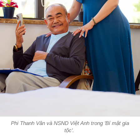
Phi Thanh Vân và NSND Việt Anh trong 'Bí mật gia
tộc'.