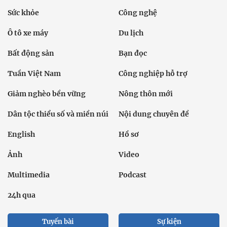
Sức khỏe
Công nghệ
Ô tô xe máy
Du lịch
Bất động sản
Bạn đọc
Tuần Việt Nam
Công nghiệp hỗ trợ
Giảm nghèo bền vững
Nông thôn mới
Dân tộc thiểu số và miền núi
Nội dung chuyên đề
English
Hồ sơ
Ảnh
Video
Multimedia
Podcast
24h qua
Tuyến bài
Sự kiện