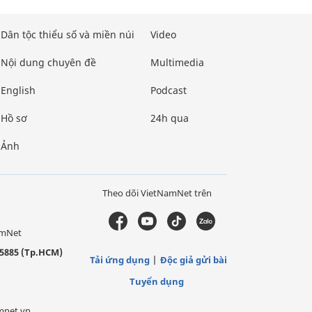
Dân tộc thiểu số và miền núi
Video
Nội dung chuyên đề
Multimedia
English
Podcast
Hồ sơ
24h qua
Ảnh
Theo dõi VietNamNet trên
amNet
5885 (Tp.HCM)
Tải ứng dụng
Độc giả gửi bài
Tuyển dụng
mnet.vn