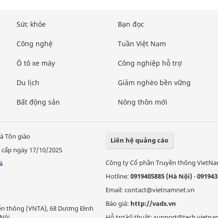
Sức khỏe
Bạn đọc
Công nghệ
Tuần Việt Nam
Ô tô xe máy
Công nghiệp hỗ trợ
Du lịch
Giảm nghèo bền vững
Bất động sản
Nông thôn mới
à Tôn giáo
Liên hệ quảng cáo
 cấp ngày 17/10/2025
Công ty Cổ phần Truyền thông VietN
á
Hotline:
0919405885 (Hà Nội)
-
091943
Email: contact@vietnamnet.vn
Báo giá:
http://vads.vn
Viễn thông (VNTA), 68 Dương Đình
Nội.
Hỗ trợ kỹ thuật: support@tech.vietna