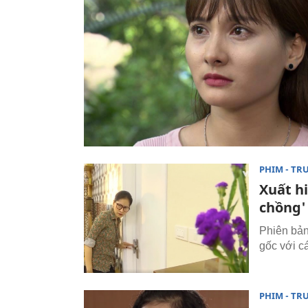
PHIM - TR
Xuất h
chồng'
Phiên bản
gốc với c
PHIM - TR