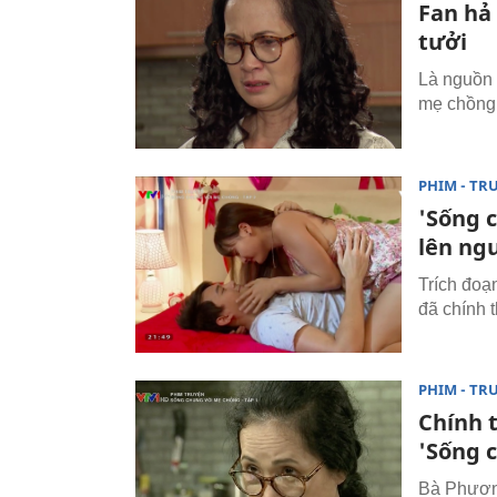
Fan hả 
tưởi
Là nguồn 
mẹ chồng 
PHIM - TR
'Sống 
lên ngư
Trích đoạ
đã chính t
PHIM - TR
Chính 
'Sống 
Bà Phươn