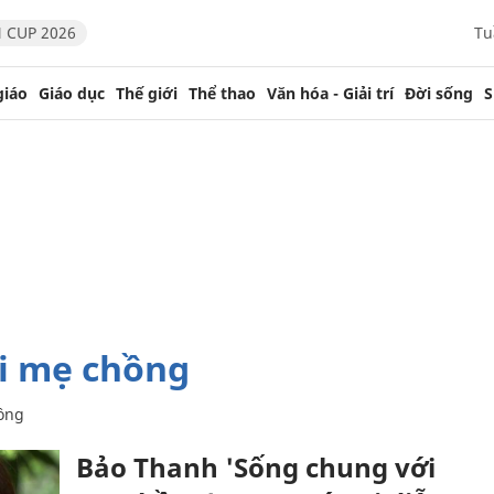
 CUP 2026
Tu
giáo
Giáo dục
Thế giới
Thể thao
Văn hóa - Giải trí
Đời sống
S
ới mẹ chồng
ồng
Bảo Thanh 'Sống chung với