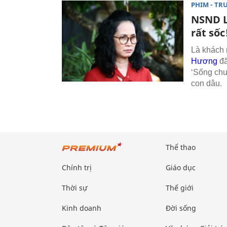
PHIM - TR
NSND L
rất sốc
Là khách 
Hương
đã
‘Sống chu
con dâu.
Thể thao
Chính trị
Giáo dục
Thời sự
Thế giới
Kinh doanh
Đời sống