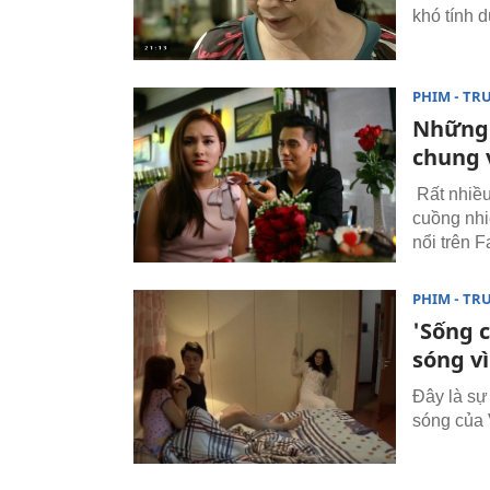
khó tính 
PHIM - TR
Những 
chung 
Rất nhiều
cuồng nhi
nổi trên 
PHIM - TR
'Sống 
sóng vì
Đây là sự
sóng của