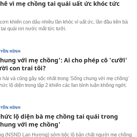
hê vì mẹ chồng tai quái uất ức khóc tức
cơn khiến con dâu nhiều lần khóc vì uất ức, lần đầu tiên bà
tai quái rơi nước mắt tức tưởi.
UYỀN HÌNH
chung với mẹ chồng': Ai cho phép cô 'cưỡi'
ời con trai tôi?
n hài và cũng gây sốc nhất trong 'Sống chung với mẹ chồng'
hức lộ diện trong tập 2 khiến các fan bình luận không ngớt.
UYỀN HÌNH
thức lộ diện bà mẹ chồng tai quái trong
chung với mẹ chồng'
g (NSND Lan Hương) sớm bộc lộ bản chất người mẹ chồng