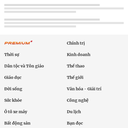
Chính trị
Thời sự
Kinh doanh
Dân tộc và Tôn giáo
Thể thao
Giáo dục
Thế giới
Đời sống
Văn hóa - Giải trí
Sức khỏe
Công nghệ
Ô tô xe máy
Du lịch
Bất động sản
Bạn đọc