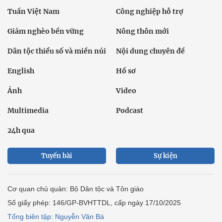
Tuần Việt Nam
Công nghiệp hỗ trợ
Giảm nghèo bền vững
Nông thôn mới
Dân tộc thiểu số và miền núi
Nội dung chuyên đề
English
Hồ sơ
Ảnh
Video
Multimedia
Podcast
24h qua
Tuyến bài
Sự kiện
Cơ quan chủ quản: Bộ Dân tộc và Tôn giáo
Số giấy phép: 146/GP-BVHTTDL, cấp ngày 17/10/2025
Tổng biên tập: Nguyễn Văn Bá