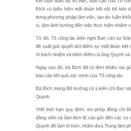
Kết luận toàn bộ vụ việc, báo cáo của Tổ c
Bích có biểu hiện mất đoàn kết nội bộ kéo d
trong phương pháp làm việc, tạo dư luận khô
vị, làm ảnh hưởng đến việc thực hiện nhiệm vụ
Từ đó, Tổ công tác kiến nghị Ban cán sự Đả
đề xuất giải quyết dứt điểm sự mất đoàn kết 
rõ trách nhiệm và kiểm điểm cả ông Quynh và 
Ngay sau đó, bà Bích đã có đơn khiếu nại g
báo cáo kết quả xác minh của Tổ công tác.
Bà Bích mong Bộ trưởng có ý kiến chỉ đạo sá
Quynh.
“Hết thời hạn quy định, xin phép đồng chí 
đảng viên và làm đơn tố cáo gửi đến các c
Quynh để làm rõ hơn, nhằm đưa Trung tâm phát