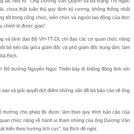
ông tác nêu rõ: “Ông Dương Văn Quynh và bà Đặng Thị Ngọc
ài, chưa thật tuân thủ quy định kỷ cương, không thống nhất
ng tốt trong công chức, viên chức và người lao động của đơn
 chính trị được giao”.
ng và lãnh đạo Bộ VH-TT-DL chỉ đạo các cơ quan chức năng
nội bộ kéo dài giữa giám đốc và phó giám đốc trung tâm; làm
bà Bích.
ửi Bộ trưởng Nguyễn Ngọc Thiện bày tỏ không đồng tình với
t sao và giải quyết dứt điểm những vấn đề bà báo cáo về ông
Bộ trưởng cho phép tôi được làm theo quy trình báo cáo của
ơ quan chức năng về hành vi tham nhũng của ông Dương Văn
 triển theo hướng tích cực”, bà Bích đề nghị.