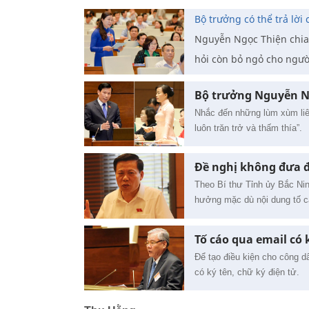
Bộ trưởng có thể trả lời
Nguyễn Ngọc Thiện chia s
hỏi còn bỏ ngỏ cho ngườ
Bộ trưởng Nguyễn Ng
Nhắc đến những lùm xùm liê
luôn trăn trở và thấm thía”.
Đề nghị không đưa đ
Theo Bí thư Tỉnh ủy Bắc Nin
hưởng mặc dù nội dung tố 
Tố cáo qua email có 
Để tạo điều kiện cho công d
có ký tên, chữ ký điện tử.