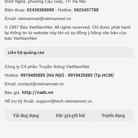
Đình Nghệ, phường Cầu Giấy, TP. Hà Nội.
Điện thoại:
02439369898
- Hotline:
0923457788
Email: vietnamnet@vietnamnet.vn
© 1997 Báo VietNamNet. All rights reserved. Chỉ được phát hành
lại thông tin từ website này khi có sự đồng ý bằng văn bản của
báo VietNamNet.
Liên hệ quảng cáo
Công ty Cổ phần Truyền thông VietNamNet
0919405885 (Hà Nội)
0919435885 (Tp.HCM)
Hotline:
-
Email: contact@vietnamnet.vn
http://vads.vn
Báo giá:
Hỗ trợ kỹ thuật: support@tech.vietnamnet.vn
Tải ứng dụng
Độc giả gửi bài
Tuyển dụng