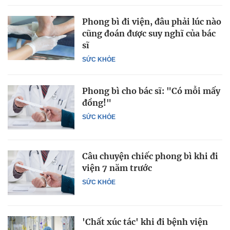
Phong bì đi viện, đâu phải lúc nào
cũng đoán được suy nghĩ của bác
sĩ
SỨC KHỎE
Phong bì cho bác sĩ: "Có mỗi mấy
đồng!"
SỨC KHỎE
Câu chuyện chiếc phong bì khi đi
viện 7 năm trước
SỨC KHỎE
'Chất xúc tác' khi đi bệnh viện