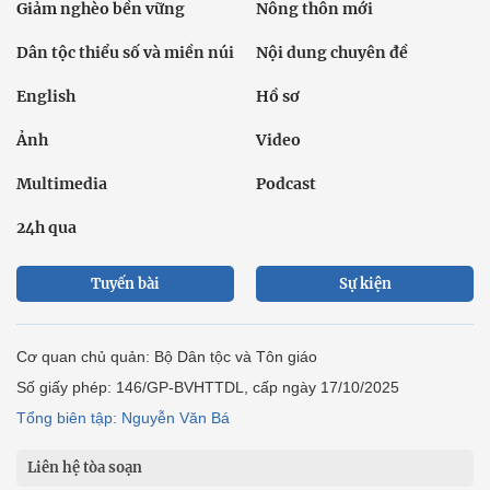
Giảm nghèo bền vững
Nông thôn mới
Dân tộc thiểu số và miền núi
Nội dung chuyên đề
English
Hồ sơ
Ảnh
Video
Multimedia
Podcast
24h qua
Tuyến bài
Sự kiện
Cơ quan chủ quản: Bộ Dân tộc và Tôn giáo
Số giấy phép: 146/GP-BVHTTDL, cấp ngày 17/10/2025
Tổng biên tập: Nguyễn Văn Bá
Liên hệ tòa soạn