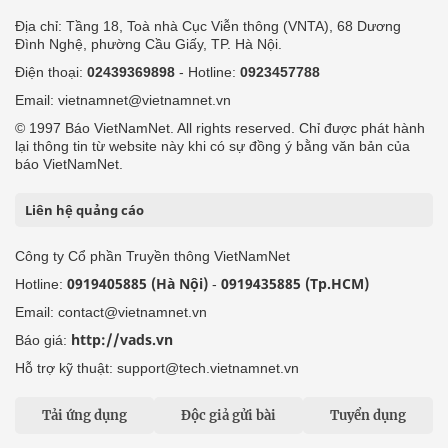
Địa chỉ: Tầng 18, Toà nhà Cục Viễn thông (VNTA), 68 Dương
Đình Nghệ, phường Cầu Giấy, TP. Hà Nội.
Điện thoại:
02439369898
- Hotline:
0923457788
Email: vietnamnet@vietnamnet.vn
© 1997 Báo VietNamNet. All rights reserved. Chỉ được phát hành
lại thông tin từ website này khi có sự đồng ý bằng văn bản của
báo VietNamNet.
Liên hệ quảng cáo
Công ty Cổ phần Truyền thông VietNamNet
0919405885 (Hà Nội)
0919435885 (Tp.HCM)
Hotline:
-
Email: contact@vietnamnet.vn
http://vads.vn
Báo giá:
Hỗ trợ kỹ thuật: support@tech.vietnamnet.vn
Tải ứng dụng
Độc giả gửi bài
Tuyển dụng