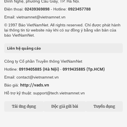
Đình Nghệ, phường Cầu Giấy, TP. Hà Nội.
Điện thoại:
02439369898
- Hotline:
0923457788
Email: vietnamnet@vietnamnet.vn
© 1997 Báo VietNamNet. All rights reserved. Chỉ được phát hành
lại thông tin từ website này khi có sự đồng ý bằng văn bản của
báo VietNamNet.
Liên hệ quảng cáo
Công ty Cổ phần Truyền thông VietNamNet
0919405885 (Hà Nội)
0919435885 (Tp.HCM)
Hotline:
-
Email: contact@vietnamnet.vn
http://vads.vn
Báo giá:
Hỗ trợ kỹ thuật: support@tech.vietnamnet.vn
Tải ứng dụng
Độc giả gửi bài
Tuyển dụng