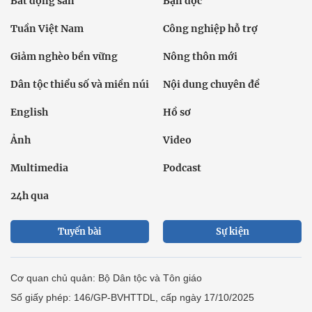
Bất động sản
Bạn đọc
Tuần Việt Nam
Công nghiệp hỗ trợ
Giảm nghèo bền vững
Nông thôn mới
Dân tộc thiểu số và miền núi
Nội dung chuyên đề
English
Hồ sơ
Ảnh
Video
Multimedia
Podcast
24h qua
Tuyến bài
Sự kiện
Cơ quan chủ quản: Bộ Dân tộc và Tôn giáo
Số giấy phép: 146/GP-BVHTTDL, cấp ngày 17/10/2025