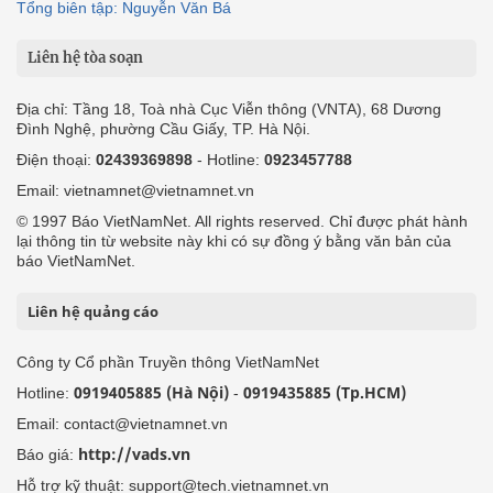
Tổng biên tập: Nguyễn Văn Bá
Liên hệ tòa soạn
Địa chỉ: Tầng 18, Toà nhà Cục Viễn thông (VNTA), 68 Dương
Đình Nghệ, phường Cầu Giấy, TP. Hà Nội.
Điện thoại:
02439369898
- Hotline:
0923457788
Email: vietnamnet@vietnamnet.vn
© 1997 Báo VietNamNet. All rights reserved. Chỉ được phát hành
lại thông tin từ website này khi có sự đồng ý bằng văn bản của
báo VietNamNet.
Liên hệ quảng cáo
Công ty Cổ phần Truyền thông VietNamNet
0919405885 (Hà Nội)
0919435885 (Tp.HCM)
Hotline:
-
Email: contact@vietnamnet.vn
http://vads.vn
Báo giá:
Hỗ trợ kỹ thuật: support@tech.vietnamnet.vn