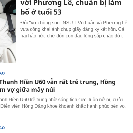
với Phương Lê, chuẩn bị làm
bố ở tuổi 53
Đôi "vợ chồng son" NSƯT Vũ Luân và Phương Lê
vừa công khai ảnh chụp giấy đăng ký kết hôn. Cả
hai háo hức chờ đón con đầu lòng sắp chào đời.
SAO
Thanh Hiền U60 vẫn rất trẻ trung, Hồng
m vợ giữa mây núi
nh Hiền U60 trẻ trung nhờ sống tích cực, luôn nở nụ cười
 Diễn viên Hồng Đăng khoe khoảnh khắc hạnh phúc bên vợ.
SAO