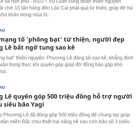
ê và hôn phu - NSƯT Vũ Luân cùng đoàn thiện nguyện
ải chở 10 tấn hàng đến Lào Cai phát quà từ thiện, giúp đỡ bà
khó khăn trong mùa lũ.
SAO
 mạng tố 'phông bạt' từ thiện, người đẹp
 Lê bất ngờ tung sao kê
ông bạt" thiện nguyện, Phương Lê đăng tải sao kê, khẳng định
luôn trung thực khi quyên góp giúp đỡ đồng bào gặp khó
lụt.
SAO
 Lê quyên góp 500 triệu đồng hỗ trợ người
u siêu bão Yagi
 Phương Lê đã đóng góp 500 triệu đồng để chung tay giúp
dân miền Bắc chịu thiệt hại nặng nề sau cơn bão số 3 (siêu
.