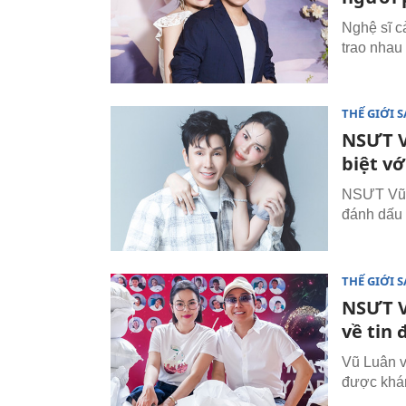
Nghệ sĩ c
trao nhau
THẾ GIỚI 
NSƯT Vũ
biệt v
NSƯT Vũ L
đánh dấu 
THẾ GIỚI 
NSƯT V
về tin 
Vũ Luân v
được khán