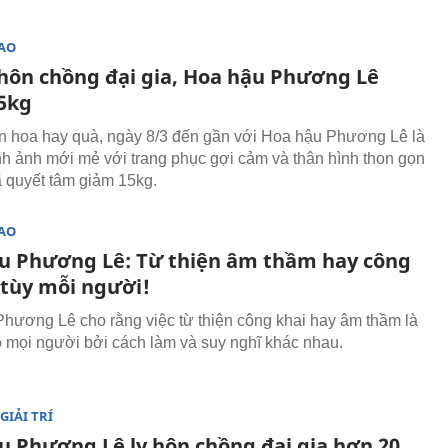
SAO
 hôn chồng đại gia, Hoa hậu Phương Lê
5kg
 hoa hay quà, ngày 8/3 đến gần với Hoa hậu Phương Lê là
h ảnh mới mẻ với trang phục gợi cảm và thân hình thon gọn
ã quyết tâm giảm 15kg.
SAO
u Phương Lê: Từ thiện âm thầm hay công
 tùy mỗi người!
hương Lê cho rằng việc từ thiện công khai hay âm thầm là
o mọi người bởi cách làm và suy nghĩ khác nhau.
GIẢI TRÍ
u Phương Lê ly hôn chồng đại gia hơn 20