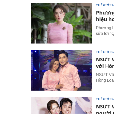
THẾ GIỚI 
Phương
hiệu h
Phương Lê
sửa lời "
THẾ GIỚI 
NSƯT V
với Hồ
NSƯT Vũ L
Hồng Loan
THẾ GIỚI 
NSƯT V
người 