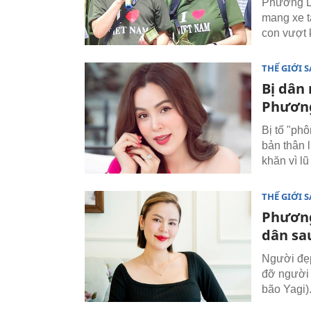
Phương L
mang xe t
con vượt 
THẾ GIỚI 
Bị dân
Phương
Bị tố "ph
bản thân 
khăn vì lũ 
THẾ GIỚI 
Phương
dân sa
Người đẹp
đỡ người 
bão Yagi)