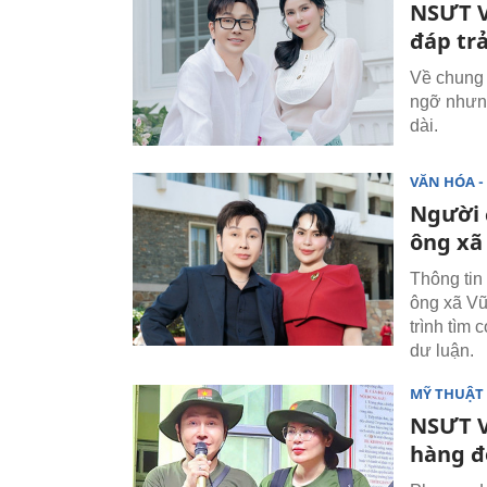
NSƯT V
đáp trả
Về chung
ngỡ nhưng
dài.
VĂN HÓA - 
Người 
ông xã
Thông tin
ông xã Vũ
trình tìm
dư luận.
MỸ THUẬT 
NSƯT V
hàng đ