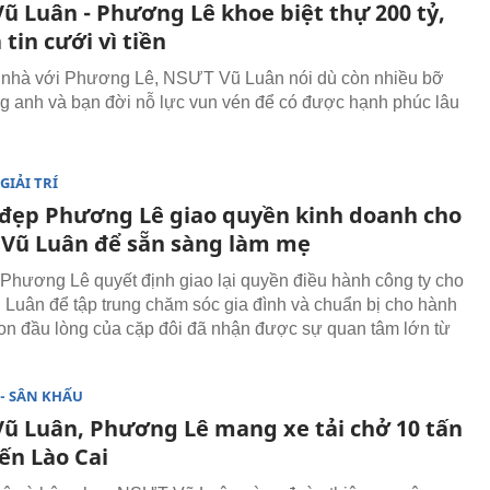
ũ Luân - Phương Lê khoe biệt thự 200 tỷ,
 tin cưới vì tiền
 nhà với Phương Lê, NSƯT Vũ Luân nói dù còn nhiều bỡ
 anh và bạn đời nỗ lực vun vén để có được hạnh phúc lâu
GIẢI TRÍ
đẹp Phương Lê giao quyền kinh doanh cho
 Vũ Luân để sẵn sàng làm mẹ
 Phương Lê quyết định giao lại quyền điều hành công ty cho
 Luân để tập trung chăm sóc gia đình và chuẩn bị cho hành
 con đầu lòng của cặp đôi đã nhận được sự quan tâm lớn từ
- SÂN KHẤU
ũ Luân, Phương Lê mang xe tải chở 10 tấn
ến Lào Cai