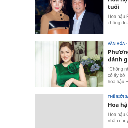
tuổi
Hoa hậu P
chồng doa
VĂN HÓA - 
Phương
đánh g
"Chồng nế
cô ấy bởi
hoa hậu P
THẾ GIỚI 
Hoa hậ
Hoa hậu Q
nhân chuy