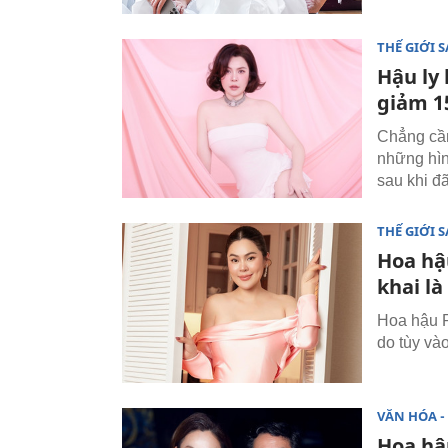
THẾ GIỚI 
Hậu ly
giảm 1
Chẳng cần
những hìn
sau khi đ
THẾ GIỚI 
Hoa hậ
khai là
Hoa hậu P
do tùy và
VĂN HÓA - 
Hoa hậ