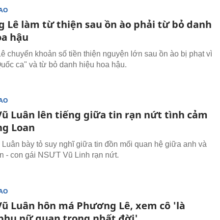
SAO
 Lê làm từ thiện sau ồn ào phải từ bỏ danh
oa hậu
 chuyển khoản số tiền thiện nguyện lớn sau ồn ào bị phạt vì
Quốc ca" và từ bỏ danh hiệu hoa hậu.
SAO
ũ Luân lên tiếng giữa tin rạn nứt tình cảm
ng Loan
uân bày tỏ suy nghĩ giữa tin đồn mối quan hệ giữa anh và
 - con gái NSƯT Vũ Linh rạn nứt.
SAO
ũ Luân hôn má Phương Lê, xem cô 'là
phụ nữ quan trọng nhất đời'