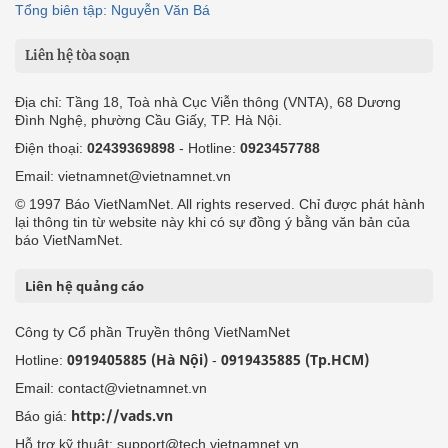
Tổng biên tập: Nguyễn Văn Bá
Liên hệ tòa soạn
Địa chỉ: Tầng 18, Toà nhà Cục Viễn thông (VNTA), 68 Dương
Đình Nghệ, phường Cầu Giấy, TP. Hà Nội.
Điện thoại:
02439369898
- Hotline:
0923457788
Email: vietnamnet@vietnamnet.vn
© 1997 Báo VietNamNet. All rights reserved. Chỉ được phát hành
lại thông tin từ website này khi có sự đồng ý bằng văn bản của
báo VietNamNet.
Liên hệ quảng cáo
Công ty Cổ phần Truyền thông VietNamNet
0919405885 (Hà Nội)
0919435885 (Tp.HCM)
Hotline:
-
Email: contact@vietnamnet.vn
http://vads.vn
Báo giá:
Hỗ trợ kỹ thuật: support@tech.vietnamnet.vn