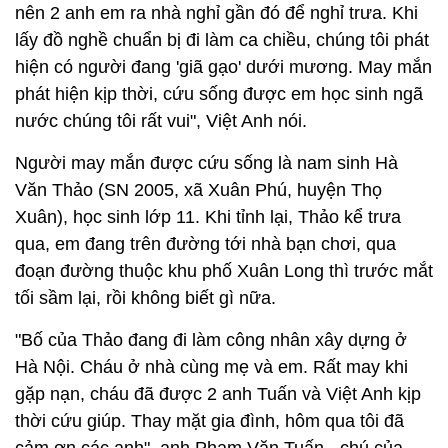
nên 2 anh em ra nhà nghỉ gần đó để nghỉ trưa. Khi
lấy đồ nghề chuẩn bị đi làm ca chiều, chúng tôi phát
hiện có người đang 'giã gạo' dưới mương. May mắn
phát hiện kịp thời, cứu sống được em học sinh ngã
nước chúng tôi rất vui", Việt Anh nói.
Người may mắn được cứu sống là nam sinh Hà
Văn Thảo (SN 2005, xã Xuân Phú, huyện Thọ
Xuân), học sinh lớp 11. Khi tỉnh lại, Thảo kể trưa
qua, em đang trên đường tới nhà bạn chơi, qua
đoạn đường thuộc khu phố Xuân Long thì trước mắt
tối sầm lại, rồi không biết gì nữa.
"Bố của Thảo đang đi làm công nhân xây dựng ở
Hà Nội. Cháu ở nhà cùng mẹ và em. Rất may khi
gặp nạn, cháu đã được 2 anh Tuấn và Việt Anh kịp
thời cứu giúp. Thay mặt gia đình, hôm qua tôi đã
cảm ơn các anh", anh Phạm Văn Tuấn - chú của