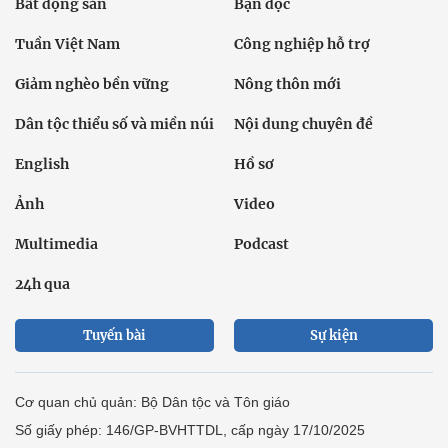
Bất động sản
Bạn đọc
Tuần Việt Nam
Công nghiệp hỗ trợ
Giảm nghèo bền vững
Nông thôn mới
Dân tộc thiểu số và miền núi
Nội dung chuyên đề
English
Hồ sơ
Ảnh
Video
Multimedia
Podcast
24h qua
Tuyến bài
Sự kiện
Cơ quan chủ quản: Bộ Dân tộc và Tôn giáo
Số giấy phép: 146/GP-BVHTTDL, cấp ngày 17/10/2025