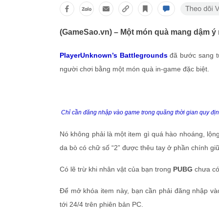
(GameSao.vn) – Một món quà mang dậm ý ng
PlayerUnknown’s Battlegrounds
đã bước sang tu
người chơi bằng một món quà in-game đặc biệt.
Chỉ cần đăng nhập vào game trong quãng thời gian quy đị
Nó không phải là một item gì quá hào nhoáng, lộn
da bò có chữ số “2” được thêu tay ở phần chính gi
Có lẽ trừ khi nhân vật của bạn trong
PUBG
chưa có
Để mở khóa item này, bạn cần phải đăng nhập vào 
tới 24/4 trên phiên bản PC.