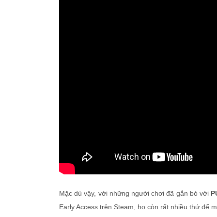
Mặc dù vậy, với những người chơi đã gắn bó với
P
Early Access trên Steam, họ còn rất nhiều thứ để m