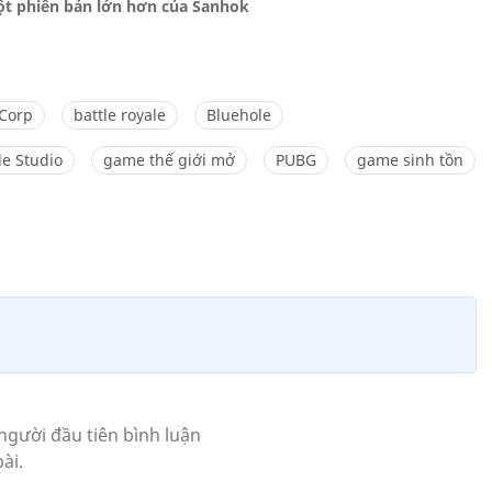
ột phiên bản lớn hơn của Sanhok
Corp
battle royale
Bluehole
le Studio
game thế giới mở
PUBG
game sinh tồn