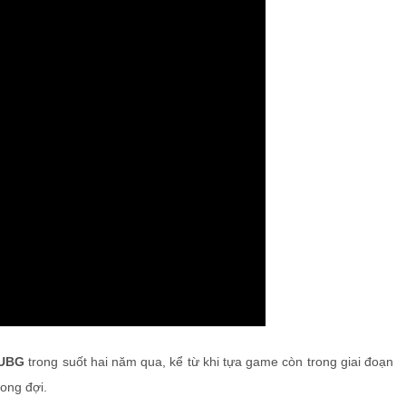
UBG
trong suốt hai năm qua, kể từ khi tựa game còn trong giai đoạn
ong đợi.