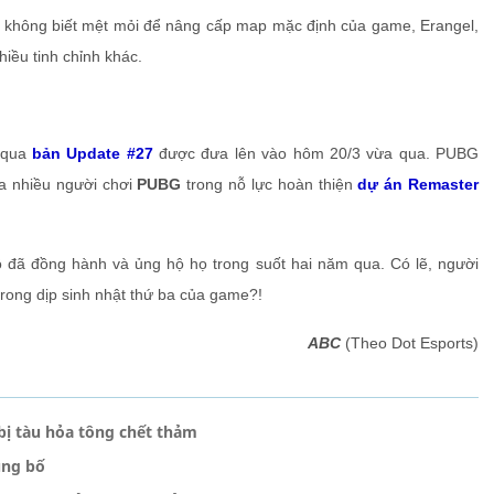
c không biết mệt mỏi để nâng cấp map mặc định của game, Erangel,
hiều tinh chỉnh khác.
g qua
bản Update #27
được đưa lên vào hôm 20/3 vừa qua. PUBG
a nhiều người chơi
PUBG
trong nỗ lực hoàn thiện
dự án Remaster
ộ đã đồng hành và ủng hộ họ trong suốt hai năm qua. Có lẽ, người
rong dịp sinh nhật thứ ba của game?!
ABC
(Theo Dot Esports)
bị tàu hỏa tông chết thảm
ủng bố