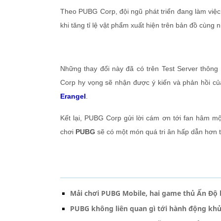
Theo PUBG Corp, đội ngũ phát triển đang làm việ
khi tăng tỉ lệ vật phẩm xuất hiện trên bản đồ cùng n
Những thay đổi này đã có trên Test Server thôn
Corp hy vọng sẽ nhận được ý kiến và phản hồi củ
Erangel
.
Kết lại, PUBG Corp gửi lời cám ơn tới fan hâm m
chơi
PUBG
sẽ có một món quá tri ân hấp dẫn hơn t
Mải chơi PUBG Mobile, hai game thủ Ấn Độ 
PUBG không liên quan gì tới hành động kh