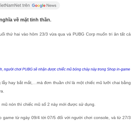
hĩa về mặt tinh thần.
ổi thứ hai vào hôm 23/3 vừa qua và PUBG Corp muốn tri ân tất cả
nh, người chơi PUBG sẽ nhận được chiếc mũ bóng chày này trong Shop in-game
g lẫy hay bắt mắt,…mà đơn thuần chỉ là một chiếc mũ lưỡi chai bằng
ữa.
 mũ nón thì chiếc mũ số 2 này mới được sử dụng.
game từ ngày 09/4 tới 07/5 đối với người chơi console, và từ 27/3