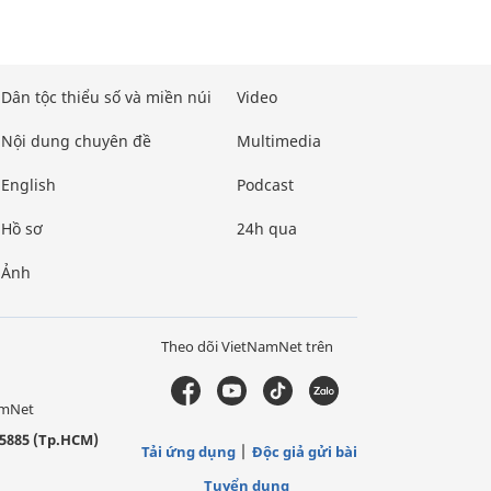
Dân tộc thiểu số và miền núi
Video
Nội dung chuyên đề
Multimedia
English
Podcast
Hồ sơ
24h qua
Ảnh
Theo dõi VietNamNet trên
amNet
5885 (Tp.HCM)
Tải ứng dụng
Độc giả gửi bài
Tuyển dụng