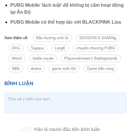
PUBG Mobile ‘lách luật’ để không bị cấm hoạt động
tại Ấn Độ
PUBG Mobile có thể hợp tác với BLACKPINK Lisa
Xem thêm về:
Đấu trường sinh tử
DIVISION X GAMINg
DXG
Sapauu
LongK
chuyển nhượng PUBG
MeoU
battle royale
Playerunknown’s Battlegrounds
NBK
drama
game sinh tồn
Game bắn súng