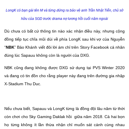
LongK có bạn gái tên M và từng đứng ra bảo vệ anh Trần Nhật Tiến, chủ sở
hữu của SGD trước drama nợ lương hồi cuối năm ngoái
Dù chưa có bất cứ thông tin nào xác nhận điều này, nhưng cộng
đồng tiếp tục chĩa mũi dùi về phía LongK sau khi vợ của Nguyễn
“
NBK
” Bảo Khánh viết đôi lời ám chỉ trên Story Facebook cá nhân
đúng lúc Sapauu không còn là người của DXG.
NBK cũng đang không được DXG sử dụng tại PVS Winter 2020
và đang có tin đồn cho rằng player này đang trên đường gia nhập
X-Stadium Thu Duc.
Nếu chưa biết, Sapauu và LongK từng là đồng đội lâu năm từ thời
còn chơi cho Sky Gaming Daklak hồi giữa năm 2018. Cả hai bọn
họ từng không ít lần thừa nhận chỉ muốn sát cánh cùng nhau