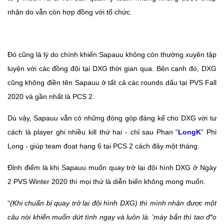
nhận do vẫn còn hợp đồng với tổ chức.
Đó cũng là lý do chính khiến Sapauu không còn thường xuyên tập
luyện với các đồng đội tại DXG thời gian qua. Bên cạnh đó, DXG
cũng không điền tên Sapauu ở tất cả các rounds dấu tại PVS Fall
2020 và gần nhất là PCS 2.
Dù vậy, Sapauu vẫn có những đóng góp đáng kể cho DXG với tư
cách là player ghi nhiều kill thứ hai - chỉ sau Phan “
LongK
” Phi
Long - giúp team đoạt hạng 6 tại PCS 2 cách đây một tháng.
Đỉnh điểm là khi Sapauu muốn quay trở lại đội hình DXG ở Ngày
2 PVS Winter 2020 thì mọi thứ là diễn biến không mong muốn.
“
(Khi chuẩn bị quay trở lại đội hình DXG) thì mình nhận được một
câu nói khiến muốn dứt tình ngay và luôn là: 'mày bắn thì tao đ*o