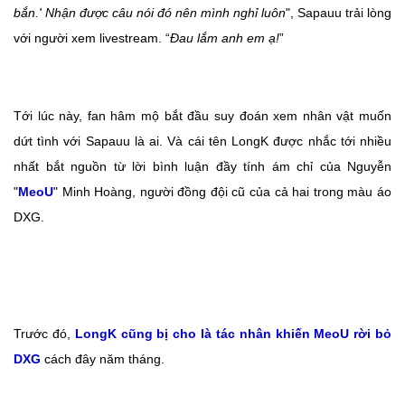
bắn.' Nhận được câu nói đó nên mình nghỉ luôn
", Sapauu trải lòng
với người xem livestream. “
Đau lắm anh em ạ!
”
Tới lúc này, fan hâm mộ bắt đầu suy đoán xem nhân vật muốn
dứt tình với Sapauu là ai. Và cái tên LongK được nhắc tới nhiều
nhất bắt nguồn từ lời bình luận đầy tính ám chỉ của Nguyễn
"
MeoU
" Minh Hoàng, người đồng đội cũ của cả hai trong màu áo
DXG.
Trước đó,
LongK cũng bị cho là tác nhân khiến MeoU rời bỏ
DXG
cách đây năm tháng.