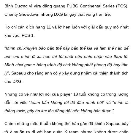
Bình Dương vì vừa đăng quang PUBG Continental Series (PCS):
Charity Showdown nhưng DXG lại gây thất vọng tràn trề.
Họ chỉ cán đích hạng 11 và lỡ hẹn luôn với giải đấu quy mô nhất
khu vực, PCS 1.
“
Mình chỉ khuyên bảo bắn thế này bắn thế kia và làm thế nào để
anh em mình đi xa hơn thì tốt nhất nên nhìn nhận vào thực tế.
Mình chơi game bằng trình độ chứ không phải phong độ hay tâm
lý
”, Sapauu cho rằng anh có ý xây dựng nhằm cải thiện thành tích
cho DXG.
Nhưng có vẻ như lời nói của player 19 tuổi không có trọng lượng
dẫn tới việc “
team bắn không tốt đổ đầu mình hết
” và “
mình là
thằng toxic, gây áp lực lên đồng đội nên không bắn được.
”
Chính những mâu thuẫn không thể hàn gắn đã khiến Sapauu bày
tỏ ý muốn ra đi với ban quản lý team nhưng không được chấp