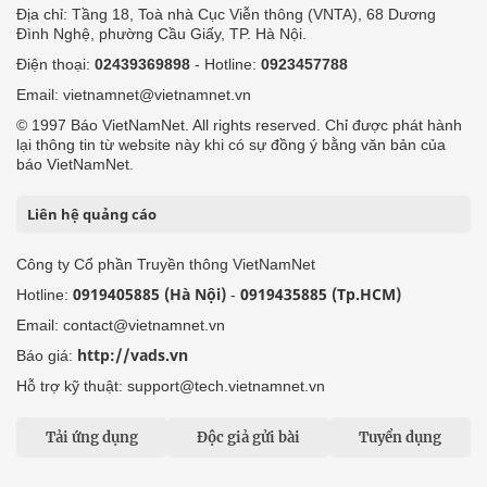
Địa chỉ: Tầng 18, Toà nhà Cục Viễn thông (VNTA), 68 Dương
Đình Nghệ, phường Cầu Giấy, TP. Hà Nội.
Điện thoại:
02439369898
- Hotline:
0923457788
Email: vietnamnet@vietnamnet.vn
© 1997 Báo VietNamNet. All rights reserved. Chỉ được phát hành
lại thông tin từ website này khi có sự đồng ý bằng văn bản của
báo VietNamNet.
Liên hệ quảng cáo
Công ty Cổ phần Truyền thông VietNamNet
0919405885 (Hà Nội)
0919435885 (Tp.HCM)
Hotline:
-
Email: contact@vietnamnet.vn
http://vads.vn
Báo giá:
Hỗ trợ kỹ thuật: support@tech.vietnamnet.vn
Tải ứng dụng
Độc giả gửi bài
Tuyển dụng