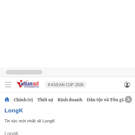
# ASEAN CUP 2026
Chính trị
Thời sự
Kinh doanh
Dân tộc và Tôn giáo
LongK
Tin tức mới nhất về
LongK
LongK