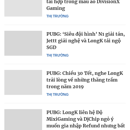
tái hợp trong màu áo DivisionX
Gaming
THỊ TRƯỜNG
PUBG: ‘Siêu đội hình’ N1 giải tán,
Jettt giải nghệ và LongK tái ngộ
SGD
THỊ TRƯỜNG
PUBG: Chiều 30 Tết, nghe LongK
trải lòng về những thăng trầm
trong năm 2019
THỊ TRƯỜNG
PUBG: LongK liên hệ Độ
MixiGaming và DjChip ngỏ ý
muốn gia nhập Refund nhưng bất