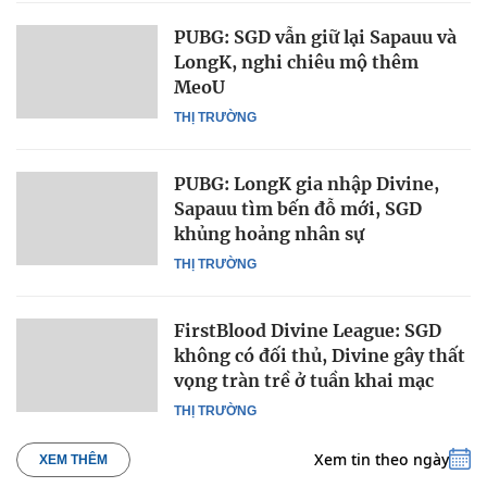
PUBG: SGD vẫn giữ lại Sapauu và
LongK, nghi chiêu mộ thêm
MeoU
THỊ TRƯỜNG
PUBG: LongK gia nhập Divine,
Sapauu tìm bến đỗ mới, SGD
khủng hoảng nhân sự
THỊ TRƯỜNG
FirstBlood Divine League: SGD
không có đối thủ, Divine gây thất
vọng tràn trề ở tuần khai mạc
THỊ TRƯỜNG
Xem tin theo ngày
XEM THÊM