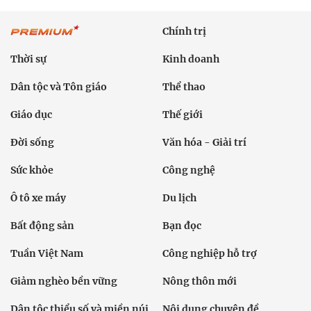
Chính trị
Thời sự
Kinh doanh
Dân tộc và Tôn giáo
Thể thao
Giáo dục
Thế giới
Đời sống
Văn hóa - Giải trí
Sức khỏe
Công nghệ
Ô tô xe máy
Du lịch
Bất động sản
Bạn đọc
Tuần Việt Nam
Công nghiệp hỗ trợ
Giảm nghèo bền vững
Nông thôn mới
Dân tộc thiểu số và miền núi
Nội dung chuyên đề