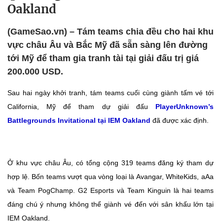
Oakland
(GameSao.vn) – Tám teams chia đều cho hai khu
vực châu Âu và Bắc Mỹ đã sẵn sàng lên đường
tới Mỹ để tham gia tranh tài tại giải đấu trị giá
200.000 USD.
Sau hai ngày khởi tranh, tám teams cuối cùng giành tấm vé tới
California, Mỹ để tham dự giải đấu
PlayerUnknown’s
Battlegrounds Invitational tại IEM Oakland
đã được xác định.
Ở khu vực châu Âu, có tổng cộng 319 teams đăng ký tham dự
hợp lệ. Bốn teams vượt qua vòng loại là Avangar, WhiteKids, aAa
và Team PogChamp. G2 Esports và Team Kinguin là hai teams
đáng chú ý nhưng không thể giành vé đến với sân khấu lớn tại
IEM Oakland.