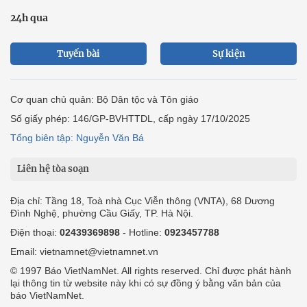
24h qua
Tuyến bài
Sự kiện
Cơ quan chủ quản: Bộ Dân tộc và Tôn giáo
Số giấy phép: 146/GP-BVHTTDL, cấp ngày 17/10/2025
Tổng biên tập: Nguyễn Văn Bá
Liên hệ tòa soạn
Địa chỉ: Tầng 18, Toà nhà Cục Viễn thông (VNTA), 68 Dương
Đình Nghệ, phường Cầu Giấy, TP. Hà Nội.
Điện thoại:
02439369898
- Hotline:
0923457788
Email: vietnamnet@vietnamnet.vn
© 1997 Báo VietNamNet. All rights reserved. Chỉ được phát hành
lại thông tin từ website này khi có sự đồng ý bằng văn bản của
báo VietNamNet.