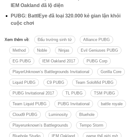
IEM Oakland đã lộ diện
PUBG: BattlEye đã loại 320.000 kẻ gian lận khỏi
cuộc chơi
Xem thêm về:
Đấu trường sinh tử
Alliance PUBG
Method
Noble
Ninjas
Evil Geniuses PUBG
EG PUBG
IEM Oakland 2017
PUBG Corp
PlayerUnknown’s Battlegrounds Invitational
Gorilla Core
Liquid PUBG
C9 PUBG
Team SoloMid PUBG
PUBG Invitational 2017
TL PUBG
TSM PUBG
Team Liquid PUBG
PUBG Invitational
battle royale
Cloud9 PUBG
Luminosity
Bluehole
Playerunknown’s Battlegrounds
Tempo Storm
Bluehole Studio
IEM Oakland
game thế giới mở