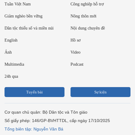
Tuần Việt Nam
Công nghiệp hỗ trợ
Giảm nghèo bền vững
Nông thôn mới
Dân tộc thiểu số và miền núi
Nội dung chuyên đề
English
Hồ sơ
Ảnh
Video
Multimedia
Podcast
24h qua
Tuyến bài
Sự kiện
Cơ quan chủ quản: Bộ Dân tộc và Tôn giáo
Số giấy phép: 146/GP-BVHTTDL, cấp ngày 17/10/2025
Tổng biên tập: Nguyễn Văn Bá