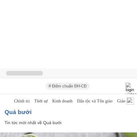
# Điểm chuẩn ĐH-CĐ
Chính trị
Thời sự
Kinh doanh
Dân tộc và Tôn giáo
Giáo dục
Quả bưởi
Tin tức mới nhất về
Quả bưởi