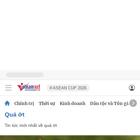
# ASEAN CUP 2026
Chính trị
Thời sự
Kinh doanh
Dân tộc và Tôn giáo
quả ớt
Tin tức mới nhất về
quả ớt