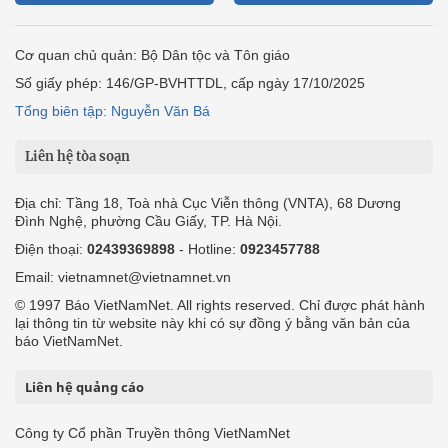
Cơ quan chủ quản: Bộ Dân tộc và Tôn giáo
Số giấy phép: 146/GP-BVHTTDL, cấp ngày 17/10/2025
Tổng biên tập: Nguyễn Văn Bá
Liên hệ tòa soạn
Địa chỉ: Tầng 18, Toà nhà Cục Viễn thông (VNTA), 68 Dương
Đình Nghệ, phường Cầu Giấy, TP. Hà Nội.
Điện thoại:
02439369898
- Hotline:
0923457788
Email: vietnamnet@vietnamnet.vn
© 1997 Báo VietNamNet. All rights reserved. Chỉ được phát hành
lại thông tin từ website này khi có sự đồng ý bằng văn bản của
báo VietNamNet.
Liên hệ quảng cáo
Công ty Cổ phần Truyền thông VietNamNet