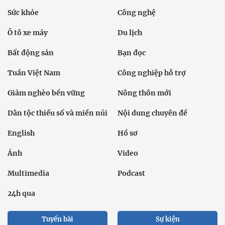
Sức khỏe
Công nghệ
Ô tô xe máy
Du lịch
Bất động sản
Bạn đọc
Tuần Việt Nam
Công nghiệp hỗ trợ
Giảm nghèo bền vững
Nông thôn mới
Dân tộc thiểu số và miền núi
Nội dung chuyên đề
English
Hồ sơ
Ảnh
Video
Multimedia
Podcast
24h qua
Tuyến bài
Sự kiện