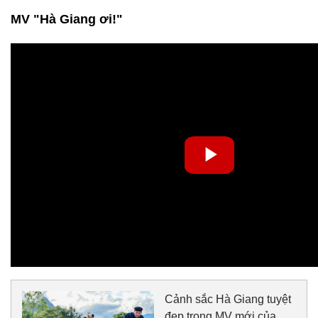
MV "Hà Giang ơi!"
Cảnh sắc Hà Giang tuyệt
đẹp trong MV mới của