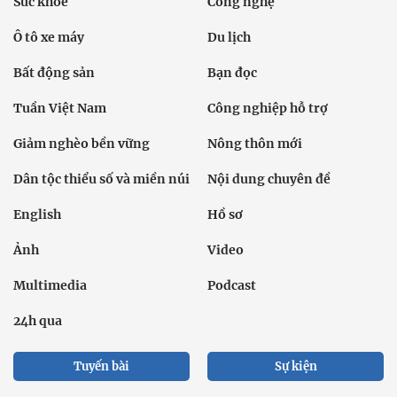
Sức khỏe
Công nghệ
Ô tô xe máy
Du lịch
Bất động sản
Bạn đọc
Tuần Việt Nam
Công nghiệp hỗ trợ
Giảm nghèo bền vững
Nông thôn mới
Dân tộc thiểu số và miền núi
Nội dung chuyên đề
English
Hồ sơ
Ảnh
Video
Multimedia
Podcast
24h qua
Tuyến bài
Sự kiện